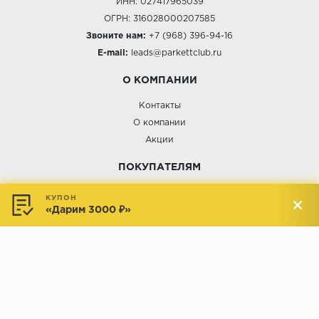
ИНН: 027417965039
ОГРН: 316028000207585
Звоните нам:
+7 (968) 396-94-16
E-mail:
leads@parkettclub.ru
О КОМПАНИИ
Контакты
О компании
Акции
ПОКУПАТЕЛЯМ
Услуги
КУПОН
«Дарим 3000 ₽»
Доставка и оплата
Обмен и возврат
Новости
АДРЕСА МАГАЗИНОВ:
Менделеева, 137, ТЦ «Радуга»
Менделеева, 158, ТВК «ВДНХ-
секция М16
Дом»