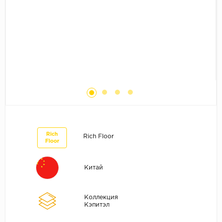
Без фаски
Фурнитура для плинтуса
Бренды
MY STEP
MY FLOOR
ROOMS
KRONOPOL
BINYL PRO
JOSS BEAUMONT
KASTAMONU
Rich
Rich Floor
Floor
MOST FLOORING
CLIX FLOOR
Китай
SWISS KRONO
TIMBER
Коллекция
Кэпитэл
ABERHOF