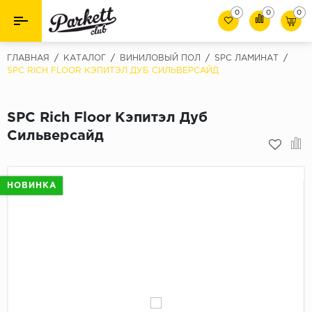
0
0
0
Назад
Назад
ГЛАВНАЯ
/
КАТАЛОГ
/
ВИНИЛОВЫЙ ПОЛ
/
SPC ЛАМИНАТ
/
SPC RICH FLOOR КЭПИТЭЛ ДУБ СИЛЬВЕРСАЙД
Класс
Ламинат
32 класс
SPC Rich Floor Кэпитэл Дуб
Паркет
33 класс
Сильверсайд
Виниловый пол (SPC/ПВХ)
34 класс
Толшина
Инженерная доска
НОВИНКА
8мм
Материалы для укладки
10мм
Плинтус
12мм
Фаска
Пороги
С фаской
Подложка под паркет и ламинат