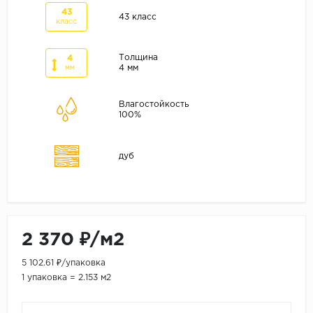
ALPINE FLOOR
43
43 класс
класс
ARTEO
KRONOTEX
Толщина
4
4 мм
мм
Страна
Бельгия
Влагостойкость
100%
Германия
Китай
дуб
Польша
Россия
Франция
Порода
2 370 ₽/м2
Дуб
5 102.61 ₽/упаковка
Каштан
1 упаковка = 2.153 м2
Клен