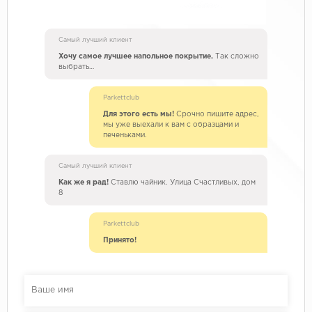
Самый лучший клиент
Хочу самое лучшее напольное покрытие.
Так сложно
выбрать…
Parkettclub
Для этого есть мы!
Срочно пишите адрес,
мы уже выехали к вам с образцами и
печеньками.
Самый лучший клиент
Как же я рад!
Ставлю чайник. Улица Счастливых, дом
8
Parkettclub
Принято!