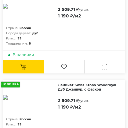
2 509.71 ₽
/упак.
1 190 ₽/м2
Страна:
Россия
Порода дерева:
дуб
Класс:
33
Толщина, мм:
8
В наличии
НОВИНКА
Ламинат Swiss Krono Woodroyal
Дуб Джайпур, с фаской
2 509.71 ₽
/упак.
1 190 ₽/м2
Страна:
Россия
Класс:
33