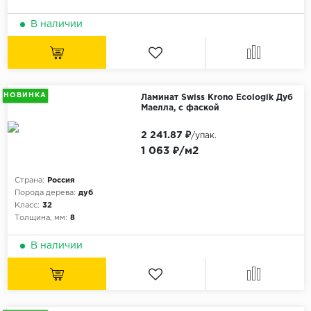
В наличии
НОВИНКА
Ламинат Swiss Krono Ecologik Дуб
Маелла, с фаской
2 241.87 ₽
/упак.
1 063 ₽/м2
Страна:
Россия
Порода дерева:
дуб
Класс:
32
Толщина, мм:
8
В наличии