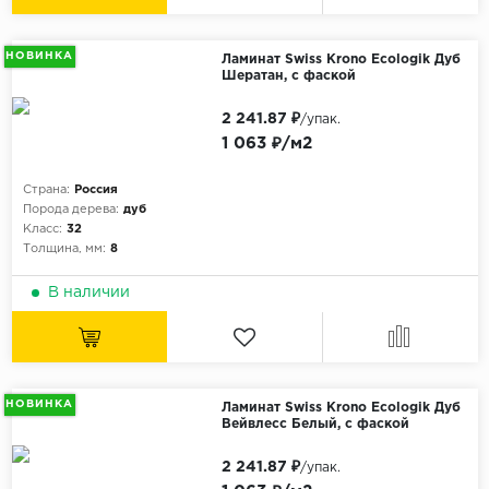
НОВИНКА
Ламинат Swiss Krono Ecologik Дуб
Шератан, с фаской
2 241.87 ₽
/упак.
1 063 ₽/м2
Страна:
Россия
Порода дерева:
дуб
Класс:
32
Толщина, мм:
8
В наличии
НОВИНКА
Ламинат Swiss Krono Ecologik Дуб
Вейвлесс Белый, с фаской
2 241.87 ₽
/упак.