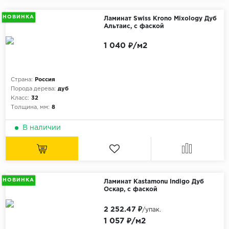
НОВИНКА
Ламинат Swiss Krono Mixology Дуб
Альтаис, с фаской
1 040 ₽/м2
Страна:
Россия
Порода дерева:
дуб
Класс:
32
Толщина, мм:
8
В наличии
НОВИНКА
Ламинат Kastamonu Indigo Дуб
Оскар, с фаской
2 252.47 ₽
/упак.
1 057 ₽/м2