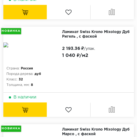
НОВИНКА
Ламинат Swiss Krono Mixology Дуб
Ригель , с фаской
2 193.36 ₽
/упак.
1 040 ₽/м2
Страна:
Россия
Порода дерева:
дуб
Класс:
32
Толщина, мм:
8
В наличии
НОВИНКА
Ламинат Swiss Krono Mixology Дуб
Марсо , с фаской