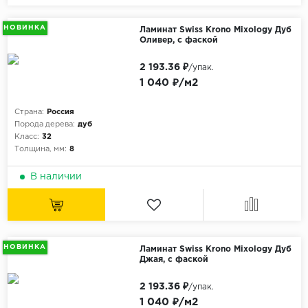
ALPINE FLOOR
ARTEO
НОВИНКА
Ламинат Swiss Krono Mixology Дуб
Оливер, с фаской
KRONOTEX
2 193.36 ₽
/упак.
Страна
1 040 ₽/м2
Бельгия
Страна:
Россия
Германия
Порода дерева:
дуб
Класс:
32
Китай
Толщина, мм:
8
Польша
В наличии
Россия
Франция
Порода
НОВИНКА
Ламинат Swiss Krono Mixology Дуб
Дуб
Джая, с фаской
Каштан
2 193.36 ₽
/упак.
Клен
1 040 ₽/м2