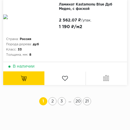
Ламинат Kastamonu Blue Дуб
Медео, с фаской
2 562.07 ₽
/упак.
1 190 ₽/м2
Страна:
Россия
Порода дерева:
дуб
Класс:
33
Толщина, мм:
8
В наличии
...
1
2
3
20
21