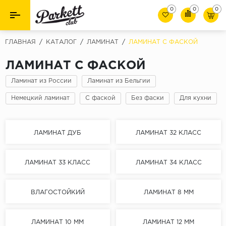
0
0
0
Назад
Назад
ГЛАВНАЯ
/
КАТАЛОГ
/
ЛАМИНАТ
/
ЛАМИНАТ С ФАСКОЙ
Класс
Ламинат
ЛАМИНАТ С ФАСКОЙ
32 класс
Ламинат из России
Ламинат из Бельгии
Паркет
33 класс
Немецкий ламинат
С фаской
Без фаски
Для кухни
Виниловый пол (SPC/ПВХ)
34 класс
Толшина
Инженерная доска
ЛАМИНАТ ДУБ
ЛАМИНАТ 32 КЛАСС
8мм
Материалы для укладки
10мм
ЛАМИНАТ 33 КЛАСС
ЛАМИНАТ 34 КЛАСС
Плинтус
12мм
ВЛАГОСТОЙКИЙ
ЛАМИНАТ 8 ММ
Фаска
Пороги
С фаской
Подложка под паркет и ламинат
ЛАМИНАТ 10 ММ
ЛАМИНАТ 12 ММ