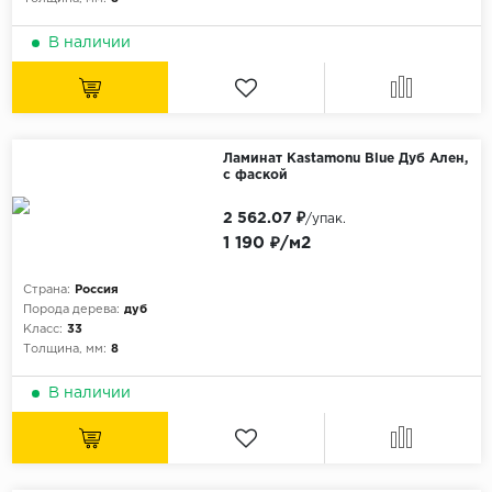
В наличии
Ламинат Kastamonu Blue Дуб Ален,
с фаской
2 562.07 ₽
/упак.
1 190 ₽/м2
Страна:
Россия
Порода дерева:
дуб
Класс:
33
Толщина, мм:
8
В наличии