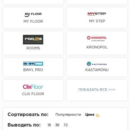
Без фаски
Фурнитура для плинтуса
Бренды
MY STEP
MY FLOOR
MY STEP
MY FLOOR
ROOMS
KRONOPOL
ROOMS
KRONOPOL
BINYL PRO
JOSS BEAUMONT
BINYL PRO
KASTAMONU
KASTAMONU
MOST FLOORING
ПОКАЗАТЬ ВСЕ >>>
CLIX FLOOR
CLIX FLOOR
SWISS KRONO
TIMBER
Сортировать по:
Популярности
Цене
ABERHOF
Выводить по:
18
36
72