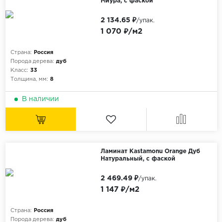
Миура, с фаской
2 134.65 ₽
/упак.
1 070 ₽/м2
Страна:
Россия
Порода дерева:
дуб
Класс:
33
Толщина, мм:
8
В наличии
Ламинат Kastamonu Orange Дуб
Натуральный, с фаской
2 469.49 ₽
/упак.
1 147 ₽/м2
Страна:
Россия
Порода дерева:
дуб