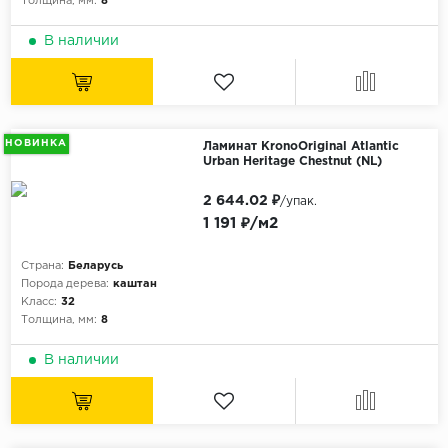
Толщина, мм:
8
В наличии
НОВИНКА
Ламинат KronoOriginal Atlantic
Urban Heritage Chestnut (NL)
2 644.02 ₽
/упак.
1 191 ₽/м2
Страна:
Беларусь
Порода дерева:
каштан
Класс:
32
Толщина, мм:
8
В наличии