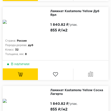
ALPINE FLOOR
ARTEO
Ламинат Kastamonu Yellow Дуб
Ярл
KRONOTEX
1 840.82 ₽
/упак.
Страна
855 ₽/м2
Бельгия
Страна:
Россия
Германия
Порода дерева:
дуб
Китай
Класс:
32
Толщина, мм:
8
Польша
В наличии
Россия
Франция
Порода
Ламинат Kastamonu Yellow Сосна
Дуб
Лагерта
Каштан
1 840.82 ₽
/упак.
Клен
855 ₽/м2