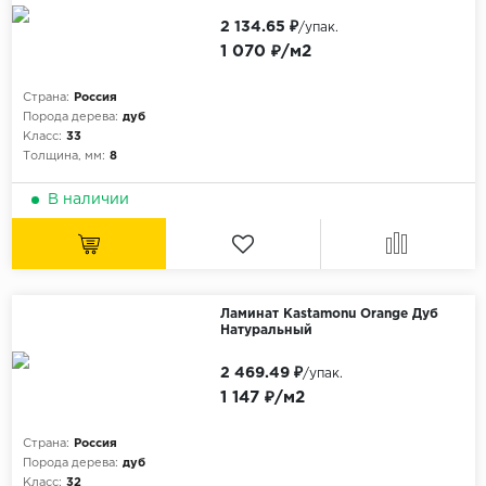
2 134.65 ₽
/упак.
1 070 ₽/м2
Страна:
Россия
Порода дерева:
дуб
Класс:
33
Толщина, мм:
8
В наличии
Ламинат Kastamonu Orange Дуб
Натуральный
2 469.49 ₽
/упак.
1 147 ₽/м2
Страна:
Россия
Порода дерева:
дуб
Класс:
32