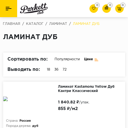
0
0
0
Назад
Назад
ГЛАВНАЯ
/
КАТАЛОГ
/
ЛАМИНАТ
/
ЛАМИНАТ ДУБ
Класс
Ламинат
ЛАМИНАТ ДУБ
32 класс
Паркет
33 класс
Сортировать по:
Популярности
Цене
Виниловый пол (SPC/ПВХ)
34 класс
Выводить по:
18
36
72
Толшина
Инженерная доска
8мм
Материалы для укладки
Ламинат Kastamonu Yellow Дуб
Кантри Классический
10мм
Плинтус
12мм
1 840.82 ₽
/упак.
855 ₽/м2
Фаска
Пороги
С фаской
Страна:
Россия
Подложка под паркет и ламинат
Порода дерева:
дуб