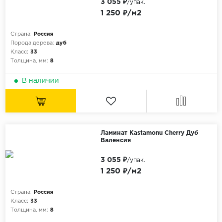
3 055 ₽
/упак.
1 250 ₽/м2
Страна:
Россия
Порода дерева:
дуб
Класс:
33
Толщина, мм:
8
В наличии
Ламинат Kastamonu Cherry Дуб
Валенсия
3 055 ₽
/упак.
1 250 ₽/м2
Страна:
Россия
Класс:
33
Толщина, мм:
8