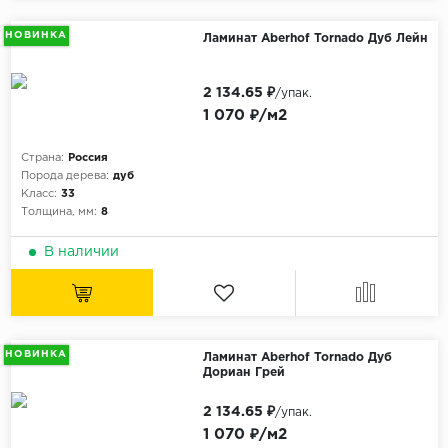
НОВИНКА
Ламинат Aberhof Tornado Дуб Лейн
2 134.65 ₽
/упак.
1 070 ₽/м2
Страна:
Россия
Порода дерева:
дуб
Класс:
33
Толщина, мм:
8
В наличии
НОВИНКА
Ламинат Aberhof Tornado Дуб
Дориан Грей
2 134.65 ₽
/упак.
1 070 ₽/м2