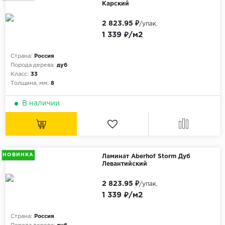
Карский
2 823.95 ₽
/упак.
1 339 ₽/м2
Страна:
Россия
Порода дерева:
дуб
Класс:
33
Толщина, мм:
8
В наличии
НОВИНКА
Ламинат Aberhof Storm Дуб
Левантийский
2 823.95 ₽
/упак.
1 339 ₽/м2
Страна:
Россия