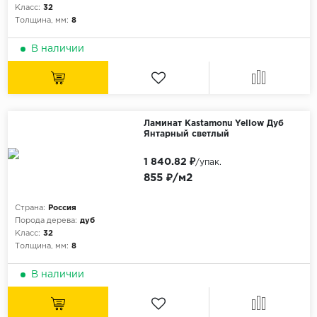
Без фаски
Класс:
32
Толщина, мм:
8
Фурнитура для плинтуса
Бренды
В наличии
MY STEP
MY FLOOR
ROOMS
KRONOPOL
Ламинат Kastamonu Yellow Дуб
Янтарный светлый
BINYL PRO
1 840.82 ₽
/упак.
JOSS BEAUMONT
855 ₽/м2
KASTAMONU
Страна:
Россия
MOST FLOORING
Порода дерева:
дуб
CLIX FLOOR
Класс:
32
Толщина, мм:
8
SWISS KRONO
В наличии
TIMBER
ABERHOF