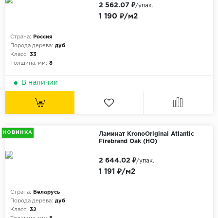
2 562.07 ₽
/упак.
1 190 ₽/м2
Страна:
Россия
Порода дерева:
дуб
Класс:
33
Толщина, мм:
8
В наличии
НОВИНКА
Ламинат KronoOriginal Atlantic
Firebrand Oak (HO)
2 644.02 ₽
/упак.
1 191 ₽/м2
Страна:
Беларусь
Порода дерева:
дуб
Класс:
32