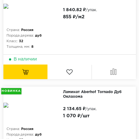
1 840.82 ₽
/упак.
855 ₽/м2
Страна:
Россия
Порода дерева:
дуб
Класс:
32
Толщина, мм:
8
В наличии
НОВИНКА
Ламинат Aberhof Tornado Дуб
Оклахома
2 134.65 ₽
/упак.
1 070 ₽/шт
Страна:
Россия
Порода дерева:
дуб