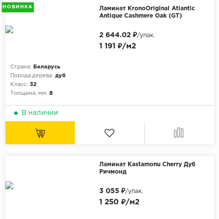
НОВИНКА
Ламинат KronoOriginal Atlantic
Antique Cashmere Oak (GT)
2 644.02 ₽
/упак.
1 191 ₽/м2
Страна:
Беларусь
Порода дерева:
дуб
Класс:
32
Толщина, мм:
8
В наличии
Ламинат Kastamonu Cherry Дуб
Ричмонд
3 055 ₽
/упак.
1 250 ₽/м2