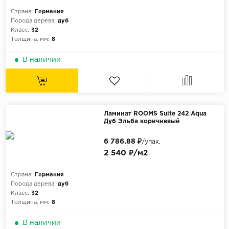
ALPINE FLOOR
Страна:
Германия
ARTEO
Порода дерева:
дуб
Класс:
32
KRONOTEX
Толщина, мм:
8
Страна
В наличии
Бельгия
Германия
Китай
Ламинат ROOMS Suite 242 Aqua
Польша
Дуб Эльба коричневый
Россия
6 786.88 ₽
/упак.
Франция
2 540 ₽/м2
Порода
Страна:
Германия
Порода дерева:
дуб
Дуб
Класс:
32
Толщина, мм:
8
Каштан
Клен
В наличии