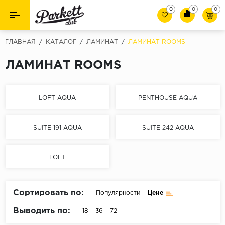
0
0
0
Назад
Назад
ГЛАВНАЯ
/
КАТАЛОГ
/
ЛАМИНАТ
/
ЛАМИНАТ ROOMS
Класс
Ламинат
ЛАМИНАТ ROOMS
32 класс
Паркет
33 класс
LOFT AQUA
PENTHOUSE AQUA
Виниловый пол (SPC/ПВХ)
34 класс
SUITE 191 AQUA
SUITE 242 AQUA
Толшина
Инженерная доска
8мм
Материалы для укладки
LOFT
10мм
Плинтус
12мм
Сортировать по:
Популярности
Цене
Фаска
Пороги
Выводить по:
18
36
72
С фаской
Подложка под паркет и ламинат