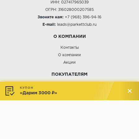
ИНН: 027417965039
ОГРН: 316028000207585
Звоните нам:
+7 (968) 396-94-16
E-mail:
leads@parkettclub.ru
О КОМПАНИИ
Контакты
О компании
Акции
ПОКУПАТЕЛЯМ
Услуги
КУПОН
«Дарим 3000 ₽»
Доставка и оплата
Обмен и возврат
Новости
АДРЕСА МАГАЗИНОВ:
Менделеева, 137, ТЦ «Радуга»
Менделеева, 158, ТВК «ВДНХ-