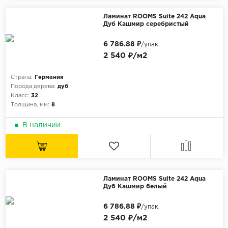
Без фаски
Ламинат ROOMS Suite 242 Aqua
Фурнитура для плинтуса
Дуб Кашмир серебристый
Бренды
MY STEP
6 786.88 ₽
/упак.
2 540 ₽/м2
MY FLOOR
ROOMS
Страна:
Германия
Порода дерева:
дуб
KRONOPOL
Класс:
32
BINYL PRO
Толщина, мм:
8
JOSS BEAUMONT
В наличии
KASTAMONU
MOST FLOORING
CLIX FLOOR
Ламинат ROOMS Suite 242 Aqua
SWISS KRONO
Дуб Кашмир белый
TIMBER
6 786.88 ₽
/упак.
ABERHOF
2 540 ₽/м2