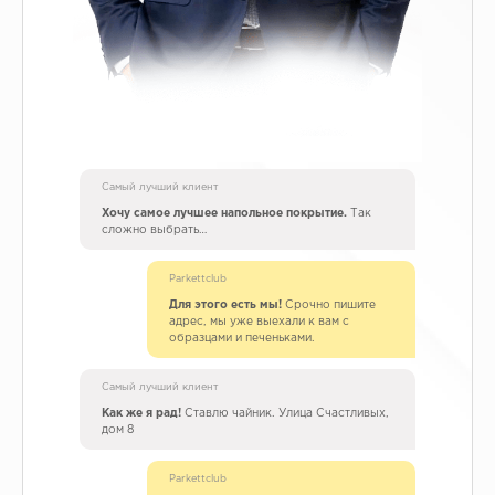
Самый лучший клиент
Хочу самое лучшее напольное покрытие.
Так
сложно выбрать…
Parkettclub
Для этого есть мы!
Срочно пишите
адрес, мы уже выехали к вам с
образцами и печеньками.
Самый лучший клиент
Как же я рад!
Ставлю чайник. Улица Счастливых,
дом 8
Parkettclub