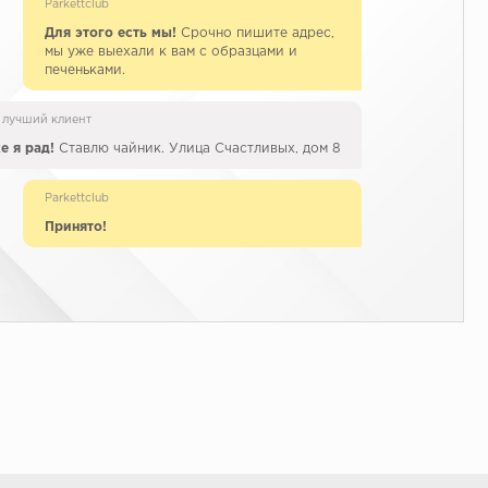
Parkettclub
Для этого есть мы!
Срочно пишите адрес,
мы уже выехали к вам с образцами и
печеньками.
 лучший клиент
е я рад!
Ставлю чайник. Улица Счастливых, дом 8
Parkettclub
Принято!