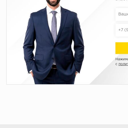
Нажима
с
поли