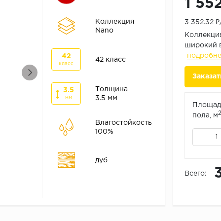
1 55
Коллекция
3 352.32 
Nano
Коллекция
широкий в
подробн
42
42 класс
класс
Заказат
Толщина
3.5
3.5 мм
мм
Площад
пола, м
Влагостойкость
100%
дуб
Всего: