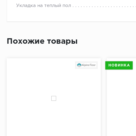
Приложит
Укладка на теплый пол
По длине 
От перво
Простави
В отметк
Похожие товары
Приложит
Просверл
При помо
НОВИНКА