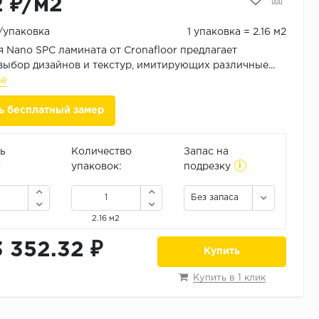
2 ₽/м2
₽/упаковка
1 упаковка = 2.16 м2
 Nano SPC ламината от Cronafloor предлагает
ыбор дизайнов и текстур, имитирующих различные...
ее
ь бесплатный замер
ь
Количество
Запас на
i
2
упаковок:
подрезку
Без запаса
2.16 м2
3 352.32 ₽
Купить
Купить в 1 клик