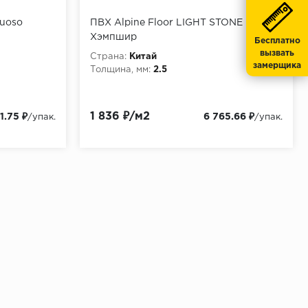
tuoso
ПВХ Alpine Floor LIGHT STONE
Хэмпшир
Бесплатно
вызвать
Страна:
Китай
замерщика
Толщина, мм:
2.5
1 836 ₽/м2
1.75 ₽
6 765.66 ₽
/упак.
/упак.