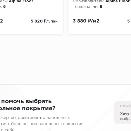
ель:
Alpine Floor
Производитель:
Alpine Floor
:
6
Толщина, мм:
6
м2
3 880 ₽/м2
5 820 ₽
5
/упак.
 помочь выбрать
Самый
ольное покрытие?
Хочу 
жер, который знает о напольных
выбр
тиях больше, чем напольные покрытия
 о себе