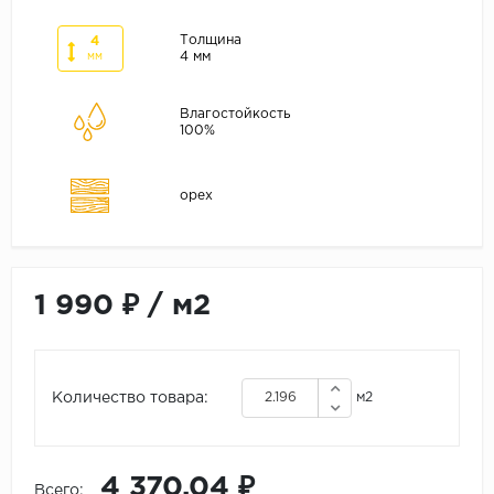
ALPINE FLOOR
ARTEO
Толщина
4
4 мм
мм
KRONOTEX
Влагостойкость
Страна
100%
Бельгия
Германия
орех
Китай
Польша
Россия
1 990 ₽
/
м2
Франция
Порода
Количество товара:
м2
Дуб
Каштан
Клен
4 370.04 ₽
Всего: