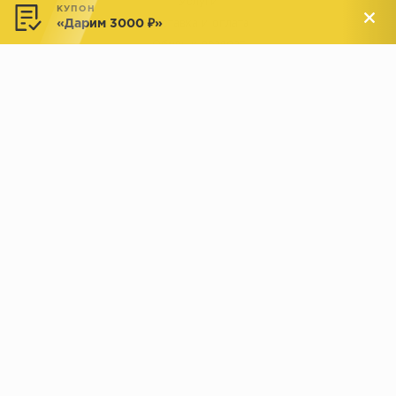
Услуги
КУПОН
«Дарим 3000 ₽»
Доставка и оплата
Обмен и возврат
Новости
АДРЕСА МАГАЗИНОВ:
Менделеева, 137, ТЦ «Радуга»
Менделеева, 158, ТВК «ВДНХ-
секция М16
Дом»
секция 1В6
Индустриальное шоссе, 44/1,
Комсомольская, 112, ТВК
ТВК «РАДУГА ЭКСПО»
«ДОМПРОДОМ»
секция 1В3
секция 1-27
© 2019 - 2026 parkettclub.ru