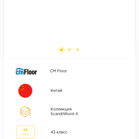
Без фаски
Фурнитура для плинтуса
Бренды
MY STEP
MY FLOOR
ROOMS
KRONOPOL
BINYL PRO
CM Floor
JOSS BEAUMONT
KASTAMONU
Китай
MOST FLOORING
CLIX FLOOR
Коллекция
SWISS KRONO
ScandiWood 4
TIMBER
43
ABERHOF
43 класс
класс