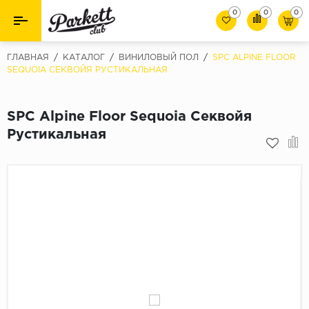
0
0
0
Назад
Назад
ГЛАВНАЯ
/
КАТАЛОГ
/
ВИНИЛОВЫЙ ПОЛ
/
SPC ALPINE FLOOR
SEQUOIA СЕКВОЙЯ РУСТИКАЛЬНАЯ
Класс
Ламинат
32 класс
SPC Alpine Floor Sequoia Секвойя
Паркет
33 класс
Рустикальная
Виниловый пол (SPC/ПВХ)
34 класс
Толшина
Инженерная доска
8мм
Материалы для укладки
10мм
Плинтус
12мм
Фаска
Пороги
С фаской
Подложка под паркет и ламинат