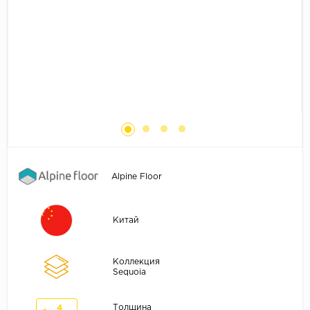
Без фаски
Фурнитура для плинтуса
Бренды
MY STEP
MY FLOOR
ROOMS
KRONOPOL
BINYL PRO
JOSS BEAUMONT
Alpine Floor
KASTAMONU
MOST FLOORING
Китай
CLIX FLOOR
SWISS KRONO
Коллекция
TIMBER
Sequoia
ABERHOF
Толщина
4