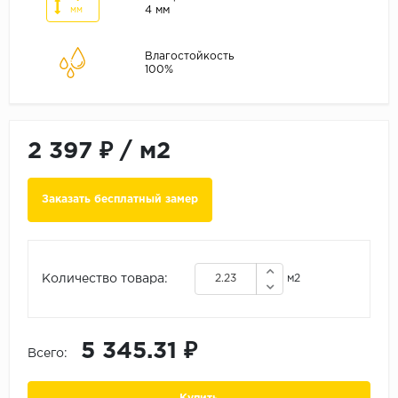
ALPINE FLOOR
4 мм
мм
ARTEO
Влагостойкость
KRONOTEX
100%
Страна
Бельгия
2 397 ₽
/
м2
Германия
Китай
Заказать бесплатный замер
Польша
Россия
Франция
Количество товара:
м2
Порода
Дуб
5 345.31 ₽
Каштан
Всего:
Клен