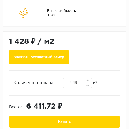
ALPINE FLOOR
ARTEO
Влагостойкость
100%
KRONOTEX
Страна
Бельгия
1 428 ₽
/
м2
Германия
Заказать бесплатный замер
Китай
Польша
Россия
Количество товара:
м2
Франция
Порода
6 411.72 ₽
Дуб
Всего:
Каштан
Купить
Клен