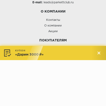
E-mail:
leads@parkettclub.ru
О КОМПАНИИ
Контакты
О компании
Акции
ПОКУПАТЕЛЯМ
Услуги
КУПОН
«Дарим 3000 ₽»
Доставка и оплата
Обмен и возврат
Новости
АДРЕСА МАГАЗИНОВ:
Менделеева, 137, ТЦ «Радуга»
Менделеева, 158, ТВК «ВДНХ-
секция М16
Дом»
секция 1В6
Индустриальное шоссе, 44/1,
Комсомольская, 112, ТВК