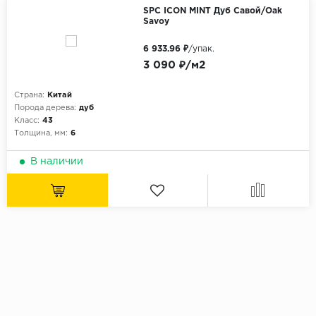
SPC ICON MINT Дуб Савой/Oak
Savoy
6 933.96 ₽
/упак.
3 090 ₽/м2
Страна:
Китай
Порода дерева:
дуб
Класс:
43
Толщина, мм:
6
В наличии