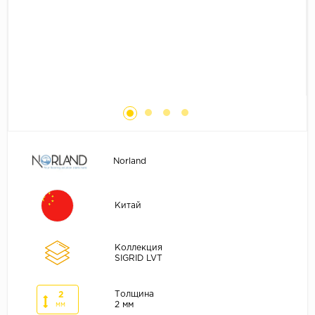
Без фаски
Фурнитура для плинтуса
Бренды
MY STEP
MY FLOOR
ROOMS
KRONOPOL
BINYL PRO
Norland
JOSS BEAUMONT
KASTAMONU
Китай
MOST FLOORING
CLIX FLOOR
Коллекция
SWISS KRONO
SIGRID LVT
TIMBER
Толщина
2
ABERHOF
2 мм
мм