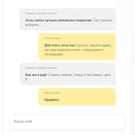
Самый лучший клиент
Хочу самое лучшее напольное покрытие.
Так сложно
выбрать…
Parkettclub
Для этого есть мы!
Срочно пишите адрес,
мы уже выехали к вам с образцами и
печеньками.
Самый лучший клиент
Как же я рад!
Ставлю чайник. Улица Счастливых, дом
8
Parkettclub
Принято!