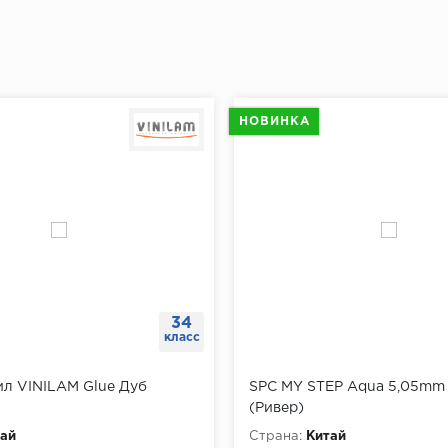
ов.
плинтуса от угла отмерить 5-7 см и сделать отметку для
, сочетающее в себе эстетику, удобство и безопасност
й отметки отмерить еще 40 см и поставить следующую 
"Доставка и оплата"
ть отметки по всему периметру помещения.
ах при помощи перфоратора просверлить отверстия, вс
НОВИНКА
ь плинтус к стене, разметить на нем будущие отверстия
ить плинтус.
щи шуруповерта завернуть саморезы через плинтус в д
34
класс
ил VINILAM Glue Дуб
SPC MY STEP Aqua 5,05mm 
(Ривер)
ай
Страна:
Китай