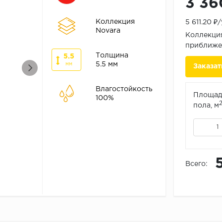
3 36
Коллекция
5 611.20 ₽
Novara
Коллекция
приближен
Толщина
5.5
5.5 мм
мм
Заказат
Влагостойкость
Площад
100%
пола, м
Всего: