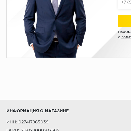
Нажима
с
поли
ИНФОРМАЦИЯ О МАГАЗИНЕ
ИНН: 027417965039
ОГРН: 316028000207585