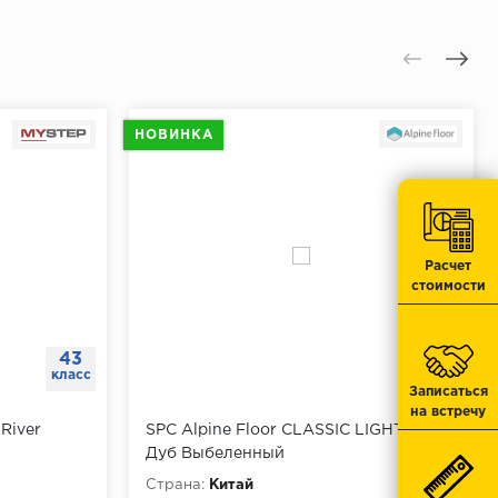
 отверстия.
ь.
отметку.
тавить дюбеля.
НОВИНКА
.
юбеля.
Расчет
стоимости
43
класс
Записаться
на встречу
River
SPC Alpine Floor CLASSIC LIGHT MC
Дуб Выбеленный
Страна:
Китай