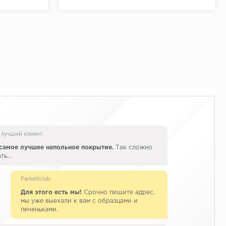
 лучший клиент
самое лучшее напольное покрытие.
Так сложно
ать…
Parkettclub
Для этого есть мы!
Срочно пишите адрес,
мы уже выехали к вам с образцами и
печеньками.