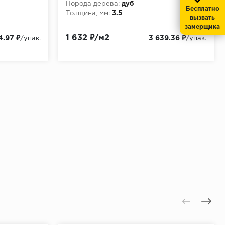
Порода дерева:
дуб
Бесплатно
Толщина, мм:
3.5
вызвать
замерщика
1 632 ₽/м2
4.97 ₽
3 639.36 ₽
/упак.
/упак.