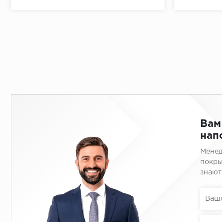
Вам
нап
Менед
покры
знают