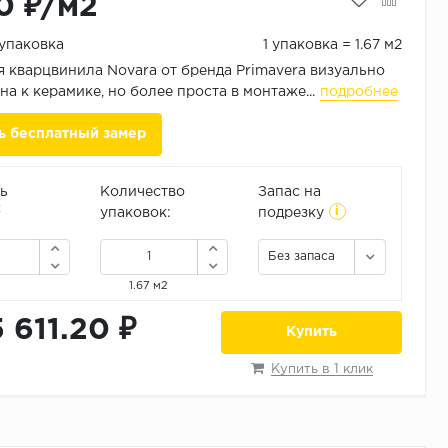
0 ₽/м2
/упаковка
1 упаковка = 1.67 м2
 кварцвинила Novara от бренда Primavera визуально
а к керамике, но более проста в монтаже...
подробнее
ь бесплатный замер
ь
Количество
Запас на
i
2
упаковок:
подрезку
Без запаса
1.67 м2
5 611.20 ₽
Купить
Купить в 1 клик