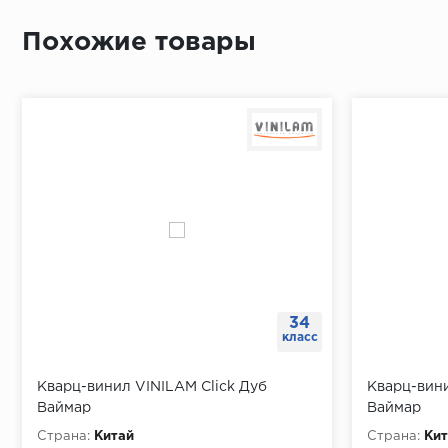
- Изготовлен из экологически безопасных материал
По длине 
Похожие товары
- Современное и функциональное покрытие для пола
От перво
Простави
В отметк
Приложит
Просверл
При помо
34
класс
Кварц-винил VINILAM Click Дуб
Кварц-вин
Ваймар
Ваймар
Страна:
Китай
Страна:
Кит