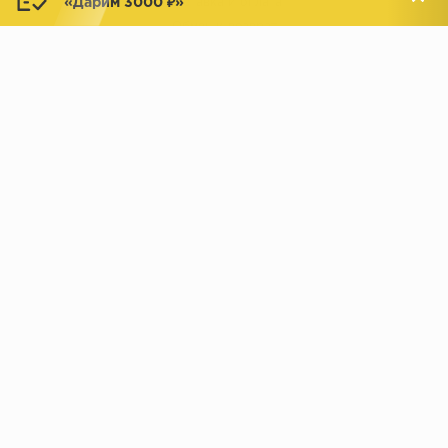
«Дарим 3000 ₽»
Доставка и оплата
Обмен и возврат
Новости
АДРЕСА МАГАЗИНОВ:
Менделеева, 137, ТЦ «Радуга»
Менделеева, 158, ТВК «ВДНХ-
секция М16
Дом»
секция 1В6
Индустриальное шоссе, 44/1,
Комсомольская, 112, ТВК
ТВК «РАДУГА ЭКСПО»
«ДОМПРОДОМ»
секция 1В3
секция 1-27
© 2019 - 2026 parkettclub.ru
МЫ В СОЦ. СЕТЯХ: