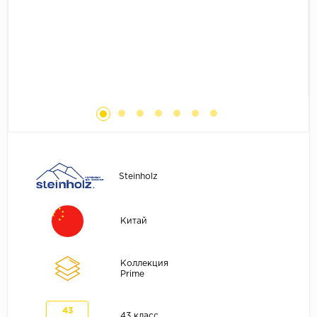
Без фаски
Фурнитура для плинтуса
Бренды
MY STEP
MY FLOOR
ROOMS
KRONOPOL
BINYL PRO
JOSS BEAUMONT
Steinholz
KASTAMONU
MOST FLOORING
Китай
CLIX FLOOR
SWISS KRONO
Коллекция
Prime
TIMBER
ABERHOF
43
43 класс