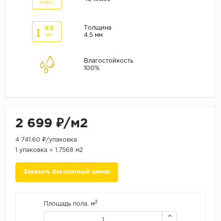
ALPINE FLOOR
класс
ARTEO
Толщина
4.5
KRONOTEX
4.5 мм
мм
Страна
Влагостойкость
100%
Бельгия
Германия
Китай
Польша
2 699 ₽/м2
Россия
4 741.60 ₽/упаковка
Франция
1 упаковка = 1.7568 м2
Порода
Заказать бесплатный замер
Дуб
Каштан
2
Площадь пола, м
Клен