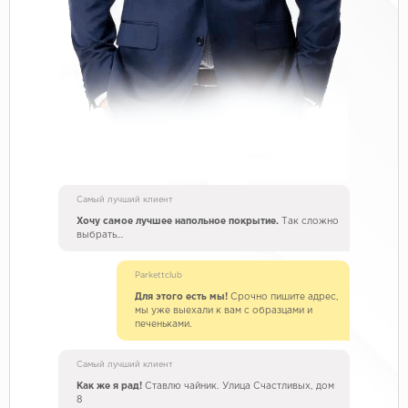
Самый лучший клиент
Хочу самое лучшее напольное покрытие.
Так сложно
выбрать…
Parkettclub
Для этого есть мы!
Срочно пишите адрес,
мы уже выехали к вам с образцами и
печеньками.
Самый лучший клиент
Как же я рад!
Ставлю чайник. Улица Счастливых, дом
8