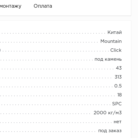
 монтажу
Оплата
 минерально-полимерных частиц. За счет
Китай
зкам. Минеральные компоненты дают хорошую
Mountain
спускается до пола).
я
Click
 и т.д.)
под камень
. Полы Floorage имеют более надежные замковые
ть необходимое количество плинтуса.
43
313
0.5
анных комнатах.
интуса)
18
SPC
2000 кг/м3
и трещины.
нет
 к поверхности.
под заказ