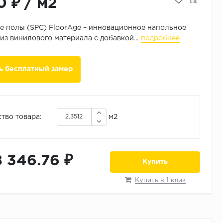
0 ₽
/
м2
 полы (SPC) FloorAge – инновационное напольное
из винилового материала с добавкой...
подробнее
ь бесплатный замер
тво товара:
м2
8 346.76 ₽
Купить
Купить в 1 клик