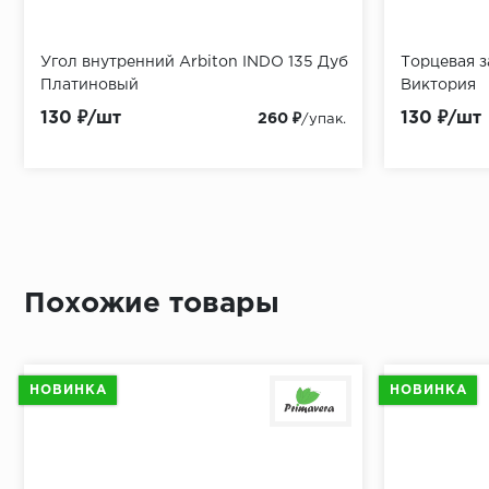
Угол внутренний Arbiton INDO 135 Дуб
Подложка-гармошка SOLID 3 мм
Гидропароизоляция SOLID BASE 200
Пороги Arbiton Дуб Болтон
Торцевая з
Подложка 
Пленка Alp
Пороги Ar
Платиновый
mic
Виктория
гидропарои
130 ₽/шт
95 ₽/м2
110 ₽/м2
549 ₽/шт
130 ₽/шт
35 ₽/м2
134 ₽/м2
549 ₽/шт
997.50 ₽
1 100 ₽
260 ₽
/упак.
/упак.
/упак.
Похожие товары
НОВИНКА
НОВИНКА