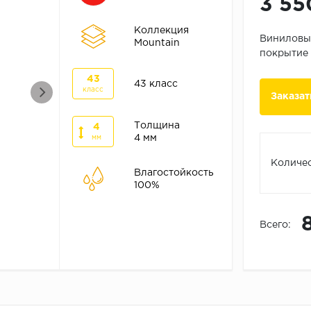
3 55
Коллекция
Виниловые
Mountain
покрытие 
43
43 класс
класс
Заказат
Толщина
4
4 мм
мм
Количес
Влагостойкость
100%
Всего: