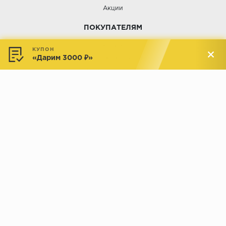
Акции
ПОКУПАТЕЛЯМ
Услуги
КУПОН
«Дарим 3000 ₽»
Доставка и оплата
Обмен и возврат
Новости
АДРЕСА МАГАЗИНОВ:
Менделеева, 137, ТЦ «Радуга»
Менделеева, 158, ТВК «ВДНХ-
секция М16
Дом»
секция 1В6
Индустриальное шоссе, 44/1,
Комсомольская, 112, ТВК
ТВК «РАДУГА ЭКСПО»
«ДОМПРОДОМ»
секция 1В3
секция 1-27