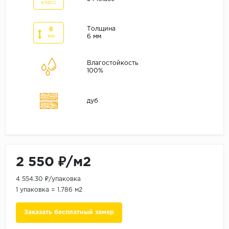
ALPINE FLOOR
класс
ARTEO
Толщина
6
KRONOTEX
6 мм
мм
Страна
Влагостойкость
100%
Бельгия
Германия
дуб
Китай
Польша
Россия
Франция
2 550 ₽/м2
Порода
4 554.30 ₽/упаковка
Дуб
1 упаковка = 1.786 м2
Каштан
Заказать бесплатный замер
Клен