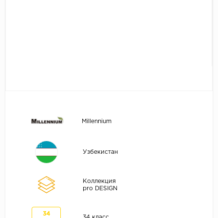
Без фаски
Фурнитура для плинтуса
Бренды
MY STEP
MY FLOOR
ROOMS
KRONOPOL
BINYL PRO
JOSS BEAUMONT
Millennium
KASTAMONU
MOST FLOORING
Узбекистан
CLIX FLOOR
SWISS KRONO
Коллекция
pro DESIGN
TIMBER
ABERHOF
34
34 класс