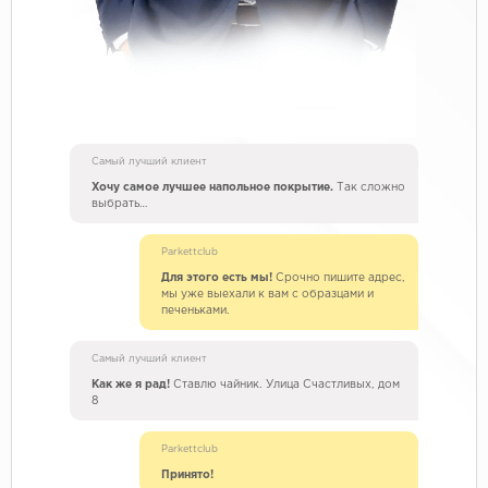
Самый лучший клиент
Хочу самое лучшее напольное покрытие.
Так сложно
выбрать…
Parkettclub
Для этого есть мы!
Срочно пишите адрес,
мы уже выехали к вам с образцами и
печеньками.
Самый лучший клиент
Как же я рад!
Ставлю чайник. Улица Счастливых, дом
8
Parkettclub
Принято!