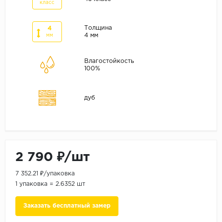
ALPINE FLOOR
класс
ARTEO
Толщина
4
KRONOTEX
4 мм
мм
Страна
Влагостойкость
100%
Бельгия
Германия
дуб
Китай
Польша
Россия
Франция
2 790 ₽/шт
Порода
7 352.21 ₽/упаковка
Дуб
1 упаковка = 2.6352 шт
Каштан
Заказать бесплатный замер
Клен