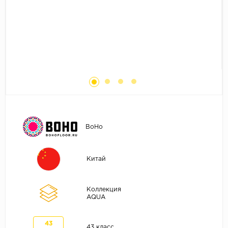
Без фаски
Фурнитура для плинтуса
Бренды
MY STEP
MY FLOOR
ROOMS
KRONOPOL
BINYL PRO
JOSS BEAUMONT
BoHo
KASTAMONU
MOST FLOORING
Китай
CLIX FLOOR
SWISS KRONO
Коллекция
AQUA
TIMBER
ABERHOF
43
43 класс