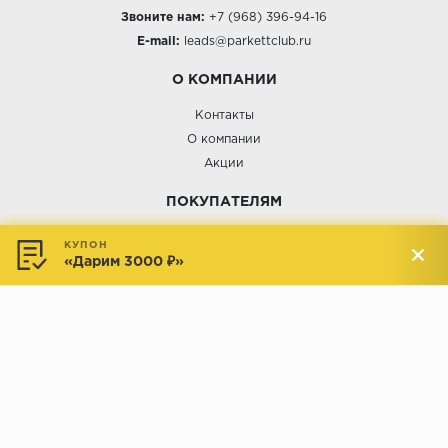
Звоните нам:
+7 (968) 396-94-16
E-mail:
leads@parkettclub.ru
О КОМПАНИИ
Контакты
О компании
Акции
ПОКУПАТЕЛЯМ
Услуги
КУПОН
«Дарим 3000 ₽»
Доставка и оплата
Обмен и возврат
Новости
АДРЕСА МАГАЗИНОВ:
Менделеева, 137, ТЦ «Радуга»
Менделеева, 158, ТВК «ВДНХ-
секция М16
Дом»
секция 1В6