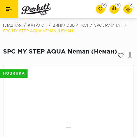
0
0
0
Назад
Назад
ГЛАВНАЯ
/
КАТАЛОГ
/
ВИНИЛОВЫЙ ПОЛ
/
SPC ЛАМИНАТ
/
SPC MY STEP AQUA NEMAN (НЕМАН)
Класс
Ламинат
32 класс
SPC MY STEP AQUA Neman (Неман)
Паркет
33 класс
Виниловый пол (SPC/ПВХ)
34 класс
НОВИНКА
Толшина
Инженерная доска
8мм
Материалы для укладки
10мм
Плинтус
12мм
Фаска
Пороги
С фаской
Подложка под паркет и ламинат