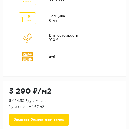
ALPINE FLOOR
класс
ARTEO
Толщина
6
KRONOTEX
6 мм
мм
Страна
Влагостойкость
100%
Бельгия
Германия
дуб
Китай
Польша
Россия
Франция
3 290 ₽/м2
Порода
5 494.30 ₽/упаковка
Дуб
1 упаковка = 1.67 м2
Каштан
Заказать бесплатный замер
Клен