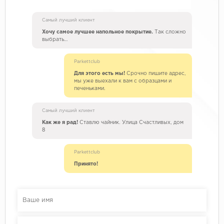
Самый лучший клиент
Хочу самое лучшее напольное покрытие.
Так сложно
выбрать…
Parkettclub
Для этого есть мы!
Срочно пишите адрес,
мы уже выехали к вам с образцами и
печеньками.
Самый лучший клиент
Как же я рад!
Ставлю чайник. Улица Счастливых, дом
8
Parkettclub
Принято!