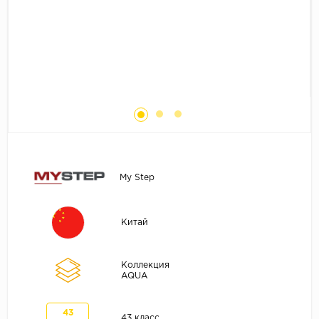
Без фаски
Фурнитура для плинтуса
Бренды
MY STEP
MY FLOOR
ROOMS
KRONOPOL
BINYL PRO
JOSS BEAUMONT
My Step
KASTAMONU
MOST FLOORING
Китай
CLIX FLOOR
SWISS KRONO
Коллекция
AQUA
TIMBER
ABERHOF
43
43 класс