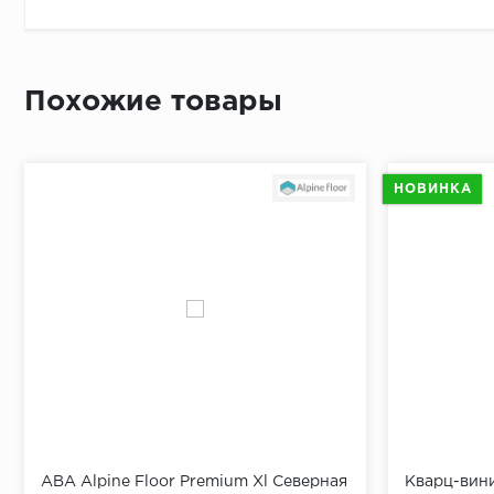
сэкономить время и усилия при сборке. Кроме того,
Приложит
материал также обладает отличными звукоизоляцио
По длине 
полностью водостойкий, поскольку не впитывает вл
От перво
Похожие товары
внутрь полотна. Кроме того, SPC ламинат устойчив 
Простави
означает, что оно прослужит вам на протяжении де
В отметк
Приложит
НОВИНКА
Просверл
При помо
ABA Alpine Floor Premium Xl Северная
Кварц-вини