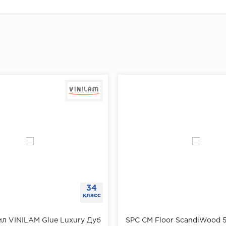
 прочное замковое соединение гарантирует надежность и
ь плинтус к стене и убедиться, что он плотно прилегает
нными свойствами, что помогает создать более комфор
плинтуса от угла отмерить 5-7 см и сделать отметку для
агу даже при продолжительном контакте, а его особая 
й отметки отмерить еще 40 см и поставить следующую 
"Доставка и оплата"
к огню, и сочетается с системами теплого пола. И нако
ть отметки по всему периметру помещения.
сятков лет, сохранив при этом превосходный внешний в
ах при помощи перфоратора просверлить отверстия, вс
ь плинтус к стене, разметить на нем будущие отверстия
ить плинтус.
щи шуруповерта завернуть саморезы через плинтус в д
34
класс
л VINILAM Glue Luxury Дуб
SPC CM Floor ScandiWood 