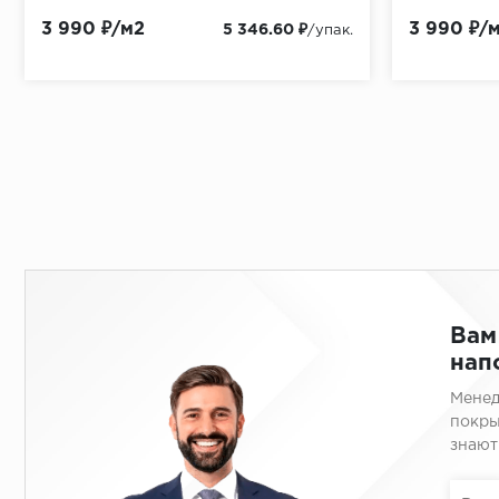
3 990 ₽/м2
3 990 ₽/
5 346.60 ₽
/упак.
Вам
нап
Менед
покры
знают