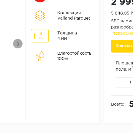
2 99
Коллекция
5 848.05 
Valland Parquet
SPC ламин
разнообра
Толщина
подробн
4
4 мм
мм
Заказат
Влагостойкость
100%
Площад
пола, м
Всего: