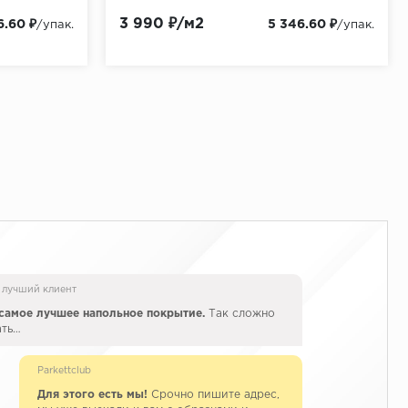
3 990 ₽/м2
6.60 ₽
5 346.60 ₽
/упак.
/упак.
 лучший клиент
самое лучшее напольное покрытие.
Так сложно
ать…
Parkettclub
Для этого есть мы!
Срочно пишите адрес,