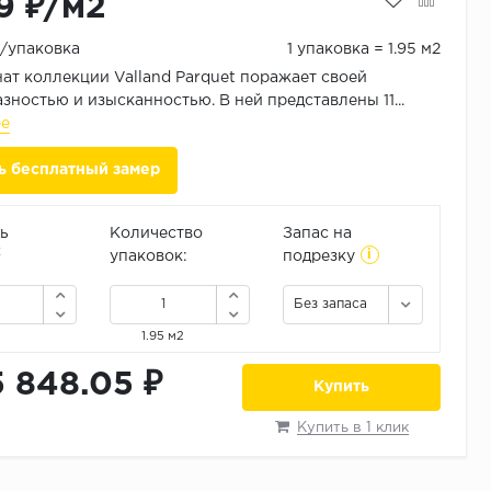
9 ₽/м2
₽/упаковка
1 упаковка = 1.95 м2
ат коллекции Valland Parquet поражает своей
зностью и изысканностью. В ней представлены 11...
ее
ь бесплатный замер
ь
Количество
Запас на
i
2
упаковок:
подрезку
Без запаса
1.95 м2
5 848.05 ₽
Купить
Купить в 1 клик