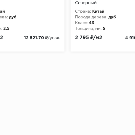
Северный
ай
Страна:
Китай
ева:
дуб
Порода дерева:
дуб
Класс:
43
:
2.5
Толщина, мм:
5
м2
2 795 ₽/м2
12 521.70 ₽
4 91
/упак.