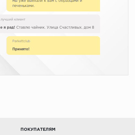
мы уже выехали к вам с образцами и
печеньками.
 лучший клиент
е я рад!
Ставлю чайник. Улица Счастливых, дом 8
Parkettclub
Принято!
ПОКУПАТЕЛЯМ