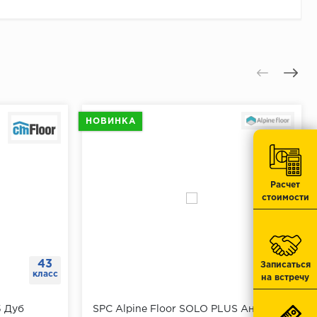
 стабильность пола. Но и это еще не все - этот
 к поверхности.
тные условия в помещении. Более того, он
 отверстия.
конструкция соединения исключает попадание влаги
отметку.
нец, это покрытие износостойкое и долговечное, что
ид.
тавить дюбеля.
.
НОВИНКА
юбеля.
Расчет
стоимости
43
Записаться
класс
на встречу
5 Дуб
SPC Alpine Floor SOLO PLUS Анданте