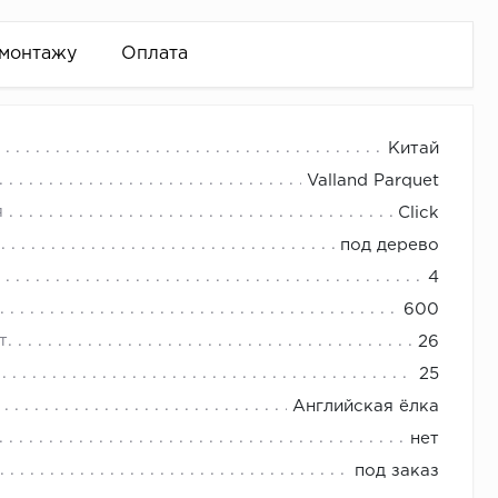
 монтажу
Оплата
влены 11 уникальных декоров, разработанных с
Китай
сотой ценных пород дерева.
Valland Parquet
спускается до пола).
я
Click
 и т.д.)
под дерево
ть необходимое количество плинтуса.
4
600
т.
26
вторимую атмосферу любому помещению.
интуса)
25
Английская ёлка
т рядом высокоэффективных характеристик,
нет
 обеспечивающая простоту укладки, что позволяет
под заказ