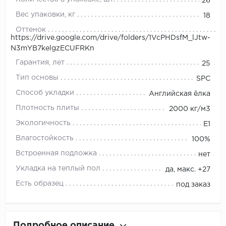
26
Вес упаковки, кг
18
Оттенок
https://drive.google.com/drive/folders/1VcPHDsfM_lJtw-
N3mYB7kelgzECUFRKn
Гарантия, лет
25
Тип основы
SPC
Способ укладки
Английская ёлка
Плотность плиты
2000 кг/м3
Экологичность
E1
Влагостойкость
100%
Встроенная подложка
нет
Укладка на теплый пол
да, макс. +27
Есть образец
под заказ
Подробное описание