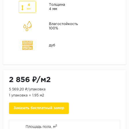
ALPINE FLOOR
Толщина
4
4 мм
мм
ARTEO
KRONOTEX
Влагостойкость
100%
Страна
Бельгия
дуб
Германия
Китай
Польша
Россия
2 856 ₽/м2
Франция
5 569.20 ₽/упаковка
1 упаковка = 1.95 м2
Порода
Дуб
Заказать бесплатный замер
Каштан
Клен
2
Площадь пола, м