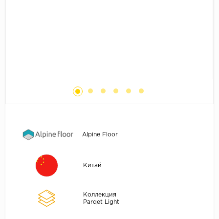
Без фаски
Фурнитура для плинтуса
Бренды
MY STEP
MY FLOOR
ROOMS
KRONOPOL
BINYL PRO
JOSS BEAUMONT
KASTAMONU
Alpine Floor
MOST FLOORING
CLIX FLOOR
Китай
SWISS KRONO
TIMBER
Коллекция
Parqet Light
ABERHOF