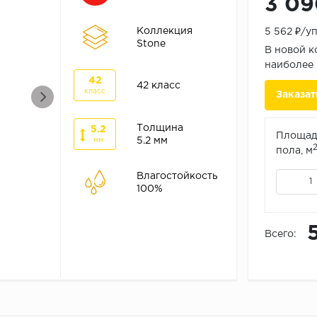
3 09
Коллекция
5 562 ₽/у
Stone
В новой к
наиболее 
42
42 класс
класс
Заказат
Толщина
5.2
Площад
5.2 мм
мм
пола, м
Влагостойкость
100%
Всего: