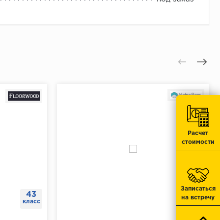
 отверстия.
отметку.
тавить дюбеля.
.
юбеля.
Расчет
стоимости
Записаться
43
на встречу
класс