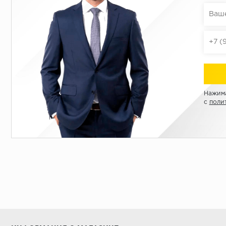
Нажима
с
поли