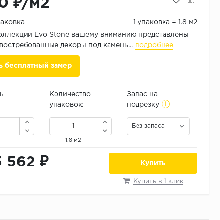
0 ₽/м2
паковка
1 упаковка = 1.8 м2
оллекции Evo Stone вашему вниманию представлены
востребованные декоры под камень...
подробнее
ь бесплатный замер
ь
Количество
Запас на
i
2
упаковок:
подрезку
Без запаса
1.8 м2
5 562 ₽
Купить
Купить в 1 клик