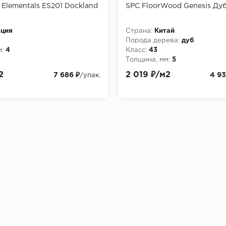
x Elementals ES201 Dockland
SPC FloorWood Genesis Ду
рция
Страна:
Китай
Порода дерева:
дуб
:
4
Класс:
43
Толщина, мм:
5
2
2 019 ₽/м2
7 686 ₽
4 93
/упак.