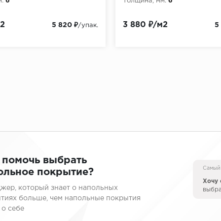
:
6
Толщина, мм:
6
м2
3 880 ₽/м2
5 820 ₽
5
/упак.
 помочь выбрать
Самый
ольное покрытие?
Хочу 
жер, который знает о напольных
выбр
тиях больше, чем напольные покрытия
 о себе