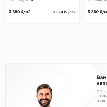
Толщина, мм:
6
Толщина, мм
3 880 ₽/м2
3 880 ₽/
5 820 ₽
/упак.
Вам
нап
Менед
покры
знают