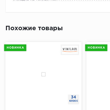
По длине 
От перво
Простави
В отметк
Похожие товары
Приложит
Просверл
При помо
НОВИНКА
НОВИНКА
34
класс