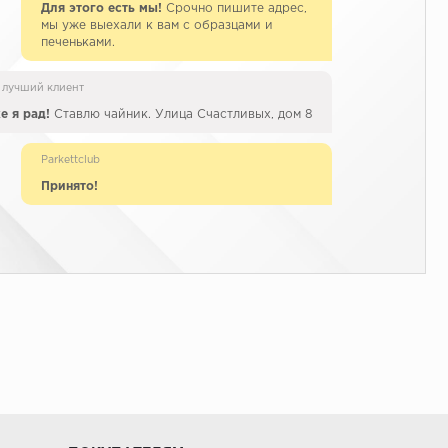
Для этого есть мы!
Срочно пишите адрес,
мы уже выехали к вам с образцами и
печеньками.
 лучший клиент
е я рад!
Ставлю чайник. Улица Счастливых, дом 8
Parkettclub
Принято!