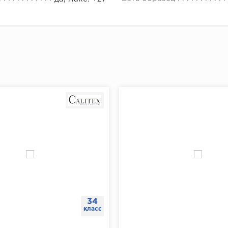
плинтуса от угла отмерить 5-7 см и сделать отметку для
й отметки отмерить еще 40 см и поставить следующую 
"Доставка и оплата"
ть отметки по всему периметру помещения.
ах при помощи перфоратора просверлить отверстия, вс
ь плинтус к стене, разметить на нем будущие отверстия
ить плинтус.
щи шуруповерта завернуть саморезы через плинтус в д
34
класс