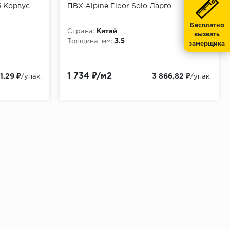
б Корвус
ПВХ Alpine Floor Solo Ларго
Бесплатно
Страна:
Китай
вызвать
Толщина, мм:
3.5
замерщика
1 734 ₽/м2
1.29 ₽
3 866.82 ₽
/упак.
/упак.