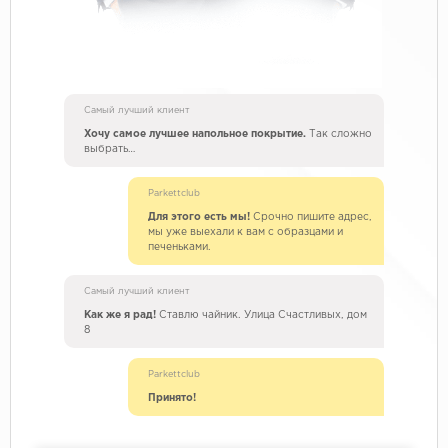
Самый лучший клиент
Хочу самое лучшее напольное покрытие.
Так сложно
выбрать…
Parkettclub
Для этого есть мы!
Срочно пишите адрес,
мы уже выехали к вам с образцами и
печеньками.
Самый лучший клиент
Как же я рад!
Ставлю чайник. Улица Счастливых, дом
8
Parkettclub
Принято!