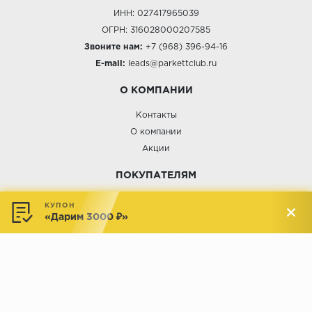
ИНН: 027417965039
ОГРН: 316028000207585
Звоните нам:
+7 (968) 396-94-16
E-mail:
leads@parkettclub.ru
О КОМПАНИИ
Контакты
О компании
Акции
ПОКУПАТЕЛЯМ
Услуги
КУПОН
«Дарим 3000 ₽»
Доставка и оплата
Обмен и возврат
Новости
АДРЕСА МАГАЗИНОВ:
Менделеева, 137, ТЦ «Радуга»
Менделеева, 158, ТВК «ВДНХ-