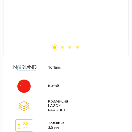
Без фаски
Фурнитура для плинтуса
Бренды
MY STEP
MY FLOOR
ROOMS
KRONOPOL
BINYL PRO
Norland
JOSS BEAUMONT
KASTAMONU
Китай
MOST FLOORING
CLIX FLOOR
Коллекция
SWISS KRONO
LAGOM
PARQUET
TIMBER
Толщина
3.5
ABERHOF
3.5 мм
мм