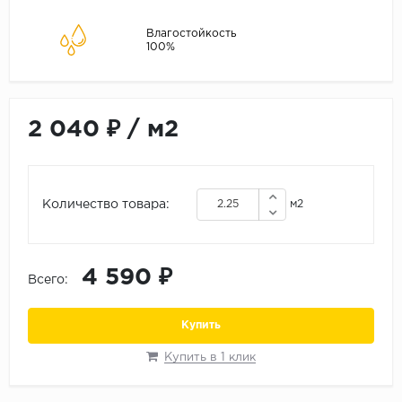
ALPINE FLOOR
ARTEO
Влагостойкость
100%
KRONOTEX
Страна
Бельгия
2 040 ₽
/
м2
Германия
Китай
Количество товара:
м2
Польша
Россия
Франция
4 590 ₽
Всего:
Порода
Купить
Дуб
Каштан
Купить в 1 клик
Клен