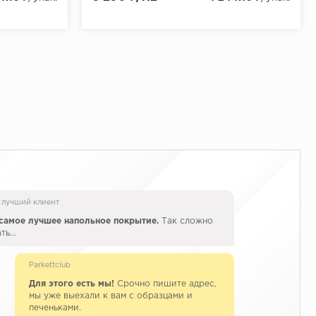
 лучший клиент
самое лучшее напольное покрытие.
Так сложно
ать…
Parkettclub
Для этого есть мы!
Срочно пишите адрес,
мы уже выехали к вам с образцами и
печеньками.