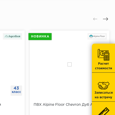
 к поверхности.
 отверстия.
отметку.
тавить дюбеля.
НОВИНКА
.
юбеля.
Расчет
стоимости
43
43
класс
класс
Записаться
на встречу
и
ПВХ Alpine Floor Chevron Дуб Антарес