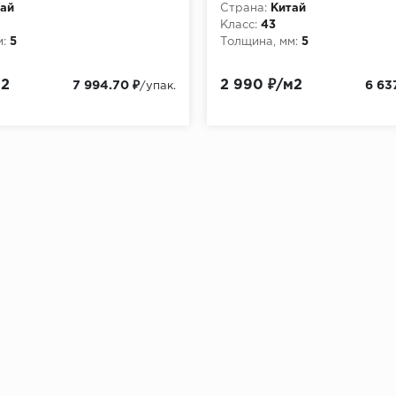
ай
Страна:
Китай
Класс:
43
:
5
Толщина, мм:
5
м2
2 990 ₽/м2
7 994.70 ₽
6 63
/упак.