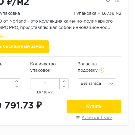
0 ₽/м2
/упаковка
1 упаковка = 1.6738 м2
от Norland – это коллекция каменно-полимерного
SPC PRO, представляющая собой инновационное...
ее
ь бесплатный замер
ь
Количество
Запас на
i
2
упаковок:
подрезку
Без запаса
1.6738 м2
9 791.73 ₽
Купить
Купить в 1 клик