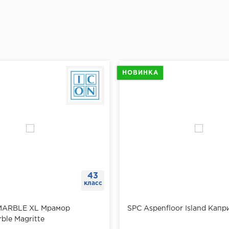
ь плинтус к стене и убедиться, что он плотно прилегает
плинтуса от угла отмерить 5-7 см и сделать отметку для
й отметки отмерить еще 40 см и поставить следующую 
"Доставка и оплата"
ть отметки по всему периметру помещения.
ах при помощи перфоратора просверлить отверстия, вс
НОВИНКА
ь плинтус к стене, разметить на нем будущие отверстия
ить плинтус.
щи шуруповерта завернуть саморезы через плинтус в д
43
класс
MARBLE XL Мрамор
SPC Aspenfloor Island Капр
ble Magritte