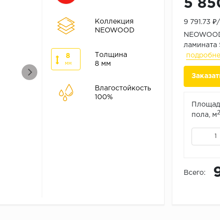
5 85
Коллекция
9 791.73 ₽
NEOWOOD
NEOWOOD 
ламината 
Толщина
подробн
8
8 мм
мм
Заказат
Влагостойкость
100%
Площад
пола, м
Всего: