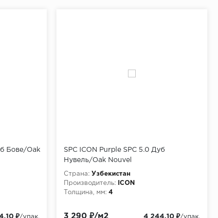
уб Бове/Oak
SPC ICON Purple SPC 5.0 Дуб
Нувель/Oak Nouvel
Страна:
Узбекистан
Производитель:
ICON
Толщина, мм:
4
3 290 ₽/м2
4.10 ₽
4 244.10 ₽
/упак.
/упак.