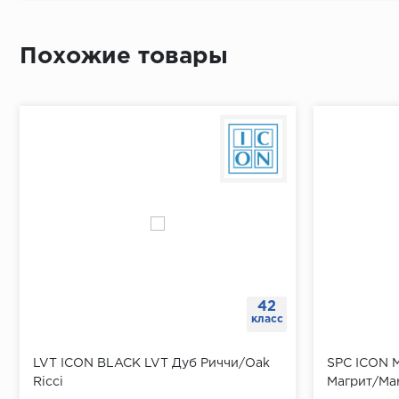
отражающее вашу индивидуальность и стиль.
Приложит
По длине 
Похожие товары
От перво
Простави
В отметк
Приложит
Просверл
При помо
42
класс
LVT ICON BLACK LVT Дуб Риччи/Oak
SPC ICON 
Ricci
Магрит/Mar