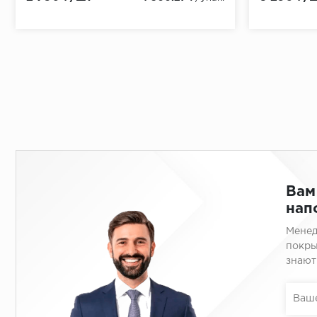
Вам
нап
Менед
покры
знают