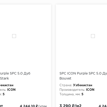
urple SPC 5.0 Дуб
SPC ICON Purple SPC 5.0 Д
Stark
Bouvet
екистан
Страна:
Узбекистан
ель:
ICON
Производитель:
ICON
:
5
Толщина, мм:
5
шт
3 290 ₽/м2
4 244.10 ₽
4 24
/упак.