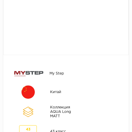
Без фаски
Фурнитура для плинтуса
Бренды
MY STEP
MY FLOOR
ROOMS
KRONOPOL
BINYL PRO
JOSS BEAUMONT
My Step
KASTAMONU
MOST FLOORING
Китай
CLIX FLOOR
SWISS KRONO
Коллекция
AQUA Long
TIMBER
MATT
ABERHOF
43
43 класс