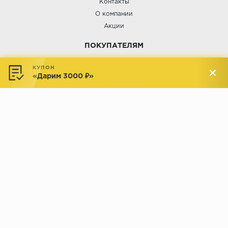
Контакты
О компании
Акции
ПОКУПАТЕЛЯМ
Услуги
КУПОН
«Дарим 3000 ₽»
Доставка и оплата
Обмен и возврат
Новости
АДРЕСА МАГАЗИНОВ:
Менделеева, 137, ТЦ «Радуга»
Менделеева, 158, ТВК «ВДНХ-
секция М16
Дом»
секция 1В6
Индустриальное шоссе, 44/1,
Комсомольская, 112, ТВК
ТВК «РАДУГА ЭКСПО»
«ДОМПРОДОМ»
секция 1В3
секция 1-27