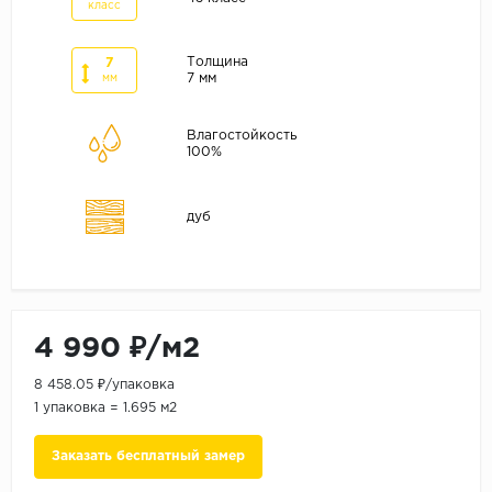
ALPINE FLOOR
класс
ARTEO
Толщина
7
KRONOTEX
7 мм
мм
Страна
Влагостойкость
100%
Бельгия
Германия
дуб
Китай
Польша
Россия
Франция
4 990 ₽/м2
Порода
8 458.05 ₽/упаковка
Дуб
1 упаковка = 1.695 м2
Каштан
Заказать бесплатный замер
Клен