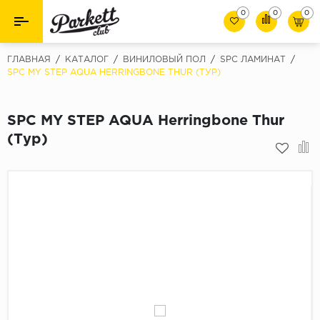
0
0
0
Назад
Назад
ГЛАВНАЯ
/
КАТАЛОГ
/
ВИНИЛОВЫЙ ПОЛ
/
SPC ЛАМИНАТ
/
SPC MY STEP AQUA HERRINGBONE THUR (ТУР)
Класс
Ламинат
32 класс
SPC MY STEP AQUA Herringbone Thur
Паркет
33 класс
(Тур)
Виниловый пол (SPC/ПВХ)
34 класс
Толшина
Инженерная доска
8мм
Материалы для укладки
10мм
Плинтус
12мм
Фаска
Пороги
С фаской
Подложка под паркет и ламинат