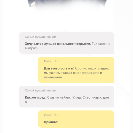
Самый лучший клиент
Хочу самое лучшее напольное покрытие.
Так сложно
выбрать…
Parkettclub
Для этого есть мы!
Срочно пишите адрес,
мы уже выехали к вам с образцами и
печеньками.
Самый лучший клиент
Как же я рад!
Ставлю чайник. Улица Счастливых, дом
8
Parkettclub
Принято!