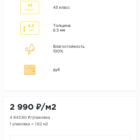
ALPINE FLOOR
43
43 класс
класс
ARTEO
KRONOTEX
Толщина
6.5
6.5 мм
мм
Страна
Бельгия
Влагостойкость
100%
Германия
Китай
дуб
Польша
Россия
Франция
Порода
2 990 ₽/м2
Дуб
4 843.80 ₽/упаковка
Каштан
1 упаковка = 1.62 м2
Клен