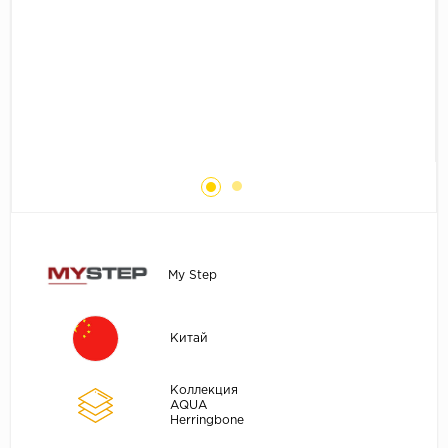
Без фаски
Фурнитура для плинтуса
Бренды
MY STEP
MY FLOOR
ROOMS
KRONOPOL
BINYL PRO
JOSS BEAUMONT
KASTAMONU
My Step
MOST FLOORING
CLIX FLOOR
Китай
SWISS KRONO
TIMBER
Коллекция
AQUA
ABERHOF
Herringbone