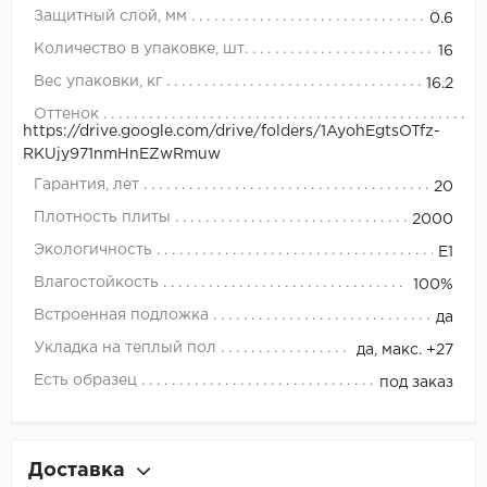
Защитный слой, мм
0.6
Количество в упаковке, шт.
16
Вес упаковки, кг
16.2
Оттенок
https://drive.google.com/drive/folders/1AyohEgtsOTfz-
RKUjy971nmHnEZwRmuw
Гарантия, лет
20
Плотность плиты
2000
Экологичность
E1
Влагостойкость
100%
Встроенная подложка
да
Укладка на теплый пол
да, макс. +27
Есть образец
под заказ
Доставка