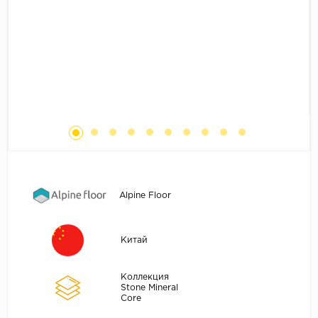
Без фаски
Фурнитура для плинтуса
Бренды
MY STEP
MY FLOOR
ROOMS
KRONOPOL
BINYL PRO
JOSS BEAUMONT
KASTAMONU
Alpine Floor
MOST FLOORING
CLIX FLOOR
Китай
SWISS KRONO
TIMBER
Коллекция
Stone Mineral
ABERHOF
Core