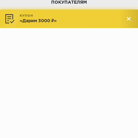
ПОКУПАТЕЛЯМ
Услуги
КУПОН
«Дарим 3000 ₽»
Доставка и оплата
Обмен и возврат
Новости
АДРЕСА МАГАЗИНОВ:
Менделеева, 137, ТЦ «Радуга»
Менделеева, 158, ТВК «ВДНХ-
секция М16
Дом»
секция 1В6
Индустриальное шоссе, 44/1,
Комсомольская, 112, ТВК
ТВК «РАДУГА ЭКСПО»
«ДОМПРОДОМ»
секция 1В3
секция 1-27
© 2019 - 2026 parkettclub.ru