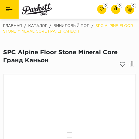
0
0
0
Назад
Назад
ГЛАВНАЯ
/
КАТАЛОГ
/
ВИНИЛОВЫЙ ПОЛ
/
SPC ALPINE FLOOR
STONE MINERAL CORE ГРАНД КАНЬОН
Класс
Ламинат
32 класс
SPC Alpine Floor Stone Mineral Core
Паркет
33 класс
Гранд Каньон
Виниловый пол (SPC/ПВХ)
34 класс
Толшина
Инженерная доска
8мм
Материалы для укладки
10мм
Плинтус
12мм
Фаска
Пороги
С фаской
Подложка под паркет и ламинат