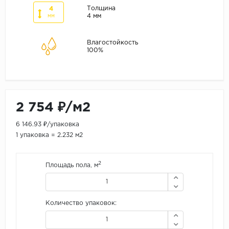
ALPINE FLOOR
Толщина
4
4 мм
мм
ARTEO
KRONOTEX
Влагостойкость
100%
Страна
Бельгия
Германия
Китай
2 754 ₽/м2
Польша
6 146.93 ₽/упаковка
Россия
1 упаковка = 2.232 м2
Франция
2
Площадь пола, м
Порода
Дуб
Каштан
Количество упаковок:
Клен