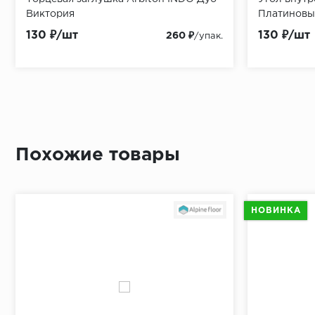
Виктория
mic
Платиновы
гидропарои
130 ₽/шт
35 ₽/м2
110 ₽/м2
549 ₽/шт
130 ₽/шт
95 ₽/м2
134 ₽/м2
549 ₽/шт
1 100 ₽
260 ₽
/упак.
/упак.
Похожие товары
НОВИНКА