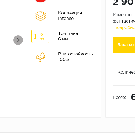
2 90
Коллекция
Каменно-п
Intense
фантастич
подробн
Толщина
6
6 мм
мм
Заказат
Влагостойкость
100%
Количес
Всего: