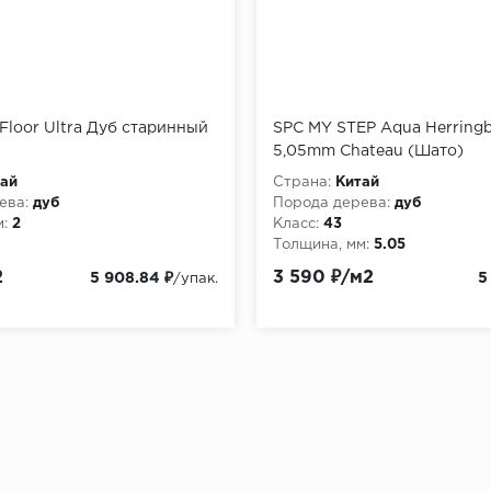
 Floor Ultra Дуб старинный
SPC MY STEP Aqua Herring
5,05mm Chateau (Шато)
ай
Страна:
Китай
ева:
дуб
Порода дерева:
дуб
:
2
Класс:
43
Толщина, мм:
5.05
2
3 590 ₽/м2
5 908.84 ₽
5
/упак.