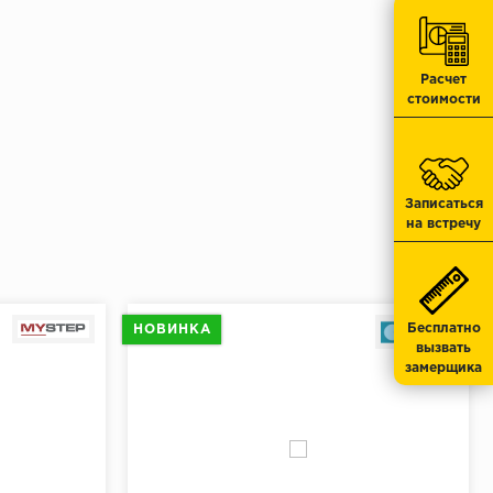
549 ₽/шт
 275 ₽
/упак.
Расчет
стоимости
Записаться
на встречу
Бесплатно
НОВИНКА
вызвать
замерщика