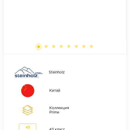
Без фаски
Фурнитура для плинтуса
Бренды
MY STEP
MY FLOOR
ROOMS
KRONOPOL
BINYL PRO
JOSS BEAUMONT
Steinholz
KASTAMONU
MOST FLOORING
Китай
CLIX FLOOR
SWISS KRONO
Коллекция
Prime
TIMBER
ABERHOF
43
43 класс