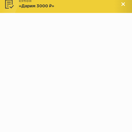
КУПОН
«Дарим 3000 ₽»
Доставка и оплата
Обмен и возврат
Новости
АДРЕСА МАГАЗИНОВ:
Менделеева, 137, ТЦ «Радуга»
Менделеева, 158, ТВК «ВДНХ-
секция М16
Дом»
секция 1В6
Индустриальное шоссе, 44/1,
Комсомольская, 112, ТВК
ТВК «РАДУГА ЭКСПО»
«ДОМПРОДОМ»
секция 1В3
секция 1-27
© 2019 - 2026 parkettclub.ru
МЫ В СОЦ. СЕТЯХ: