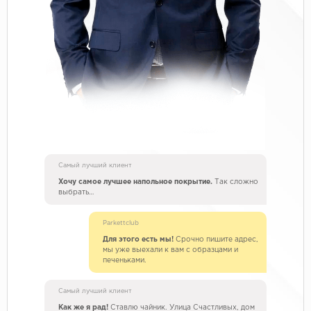
Самый лучший клиент
Хочу самое лучшее напольное покрытие.
Так сложно
выбрать…
Parkettclub
Для этого есть мы!
Срочно пишите адрес,
мы уже выехали к вам с образцами и
печеньками.
Самый лучший клиент
Как же я рад!
Ставлю чайник. Улица Счастливых, дом