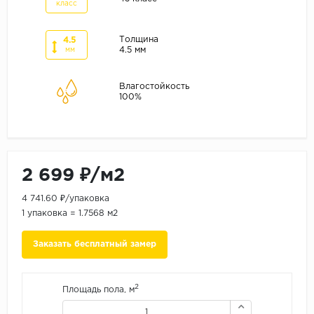
ALPINE FLOOR
класс
ARTEO
Толщина
4.5
KRONOTEX
4.5 мм
мм
Страна
Влагостойкость
100%
Бельгия
Германия
Китай
Польша
2 699 ₽/м2
Россия
4 741.60 ₽/упаковка
Франция
1 упаковка = 1.7568 м2
Порода
Заказать бесплатный замер
Дуб
Каштан
2
Площадь пола, м
Клен