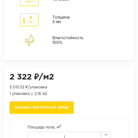
ALPINE FLOOR
класс
ARTEO
Толщина
5
KRONOTEX
5 мм
мм
Страна
Влагостойкость
100%
Бельгия
Германия
Китай
Польша
2 322 ₽/м2
Россия
5 015.52 ₽/упаковка
Франция
1 упаковка = 2.16 м2
Порода
Заказать бесплатный замер
Дуб
Каштан
2
Площадь пола, м
Клен