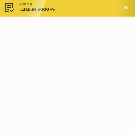
Услуги
КУПОН
«Дарим 3000 ₽»
Доставка и оплата
Обмен и возврат
Новости
АДРЕСА МАГАЗИНОВ:
Менделеева, 137, ТЦ «Радуга»
Менделеева, 158, ТВК «ВДНХ-
секция М16
Дом»
секция 1В6
Индустриальное шоссе, 44/1,
Комсомольская, 112, ТВК
ТВК «РАДУГА ЭКСПО»
«ДОМПРОДОМ»
секция 1В3
секция 1-27
© 2019 - 2026 parkettclub.ru