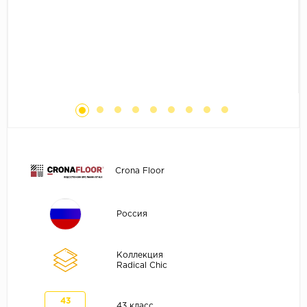
Без фаски
Фурнитура для плинтуса
Бренды
MY STEP
MY FLOOR
ROOMS
KRONOPOL
BINYL PRO
JOSS BEAUMONT
Crona Floor
KASTAMONU
MOST FLOORING
Россия
CLIX FLOOR
SWISS KRONO
Коллекция
Radical Chic
TIMBER
ABERHOF
43
43 класс