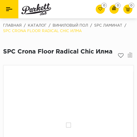
0
0
0
Назад
Назад
ГЛАВНАЯ
/
КАТАЛОГ
/
ВИНИЛОВЫЙ ПОЛ
/
SPC ЛАМИНАТ
/
SPC CRONA FLOOR RADICAL CHIC ИЛМА
Класс
Ламинат
32 класс
SPC Crona Floor Radical Chic Илма
Паркет
33 класс
Виниловый пол (SPC/ПВХ)
34 класс
Толшина
Инженерная доска
8мм
Материалы для укладки
10мм
Плинтус
12мм
Фаска
Пороги
С фаской
Подложка под паркет и ламинат