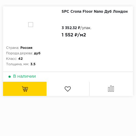
SPC Crona Floor Nano Дуб Лондон
3 352.32 ₽
/упак.
1 552 ₽/м2
Страна:
Россия
Порода дерева:
дуб
Класс:
42
Толщина, мм:
3.5
В наличии