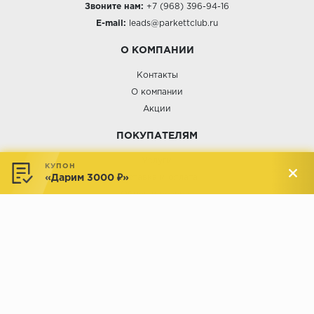
Звоните нам:
+7 (968) 396-94-16
E-mail:
leads@parkettclub.ru
О КОМПАНИИ
Контакты
О компании
Акции
ПОКУПАТЕЛЯМ
Услуги
КУПОН
«Дарим 3000 ₽»
Доставка и оплата
Обмен и возврат
Новости
АДРЕСА МАГАЗИНОВ:
Менделеева, 137, ТЦ «Радуга»
Менделеева, 158, ТВК «ВДНХ-
секция М16
Дом»
секция 1В6