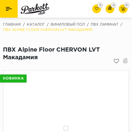
0
0
0
Назад
Назад
ГЛАВНАЯ
/
КАТАЛОГ
/
ВИНИЛОВЫЙ ПОЛ
/
ПВХ ЛАМИНАТ
/
ПВХ ALPINE FLOOR CHERVON LVT МАКАДАМИЯ
Класс
Ламинат
32 класс
ПВХ Alpine Floor CHERVON LVT
Паркет
33 класс
Макадамия
Виниловый пол (SPC/ПВХ)
34 класс
Толшина
Инженерная доска
НОВИНКА
8мм
Материалы для укладки
10мм
Плинтус
12мм
Фаска
Пороги
С фаской
Подложка под паркет и ламинат