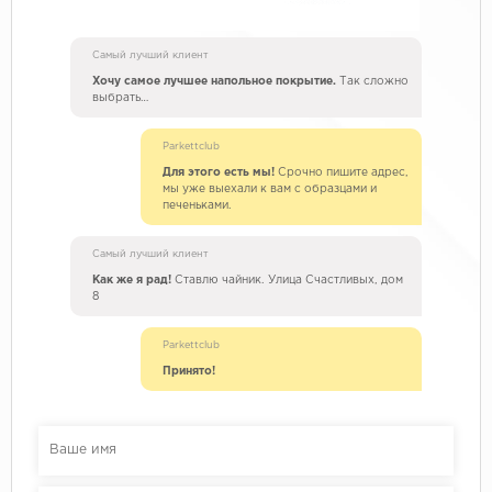
Самый лучший клиент
Хочу самое лучшее напольное покрытие.
Так сложно
выбрать…
Parkettclub
Для этого есть мы!
Срочно пишите адрес,
мы уже выехали к вам с образцами и
печеньками.
Самый лучший клиент
Как же я рад!
Ставлю чайник. Улица Счастливых, дом
8
Parkettclub
Принято!