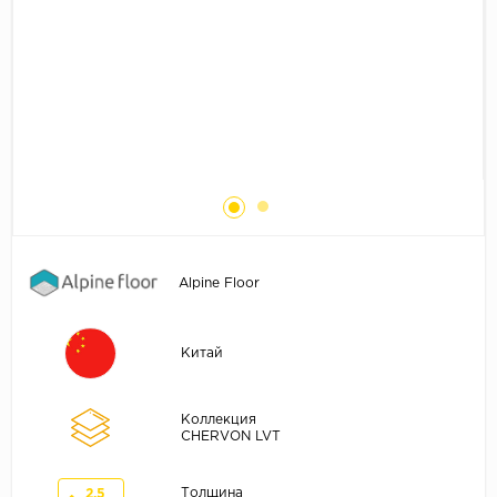
Без фаски
Фурнитура для плинтуса
Бренды
MY STEP
MY FLOOR
ROOMS
KRONOPOL
BINYL PRO
JOSS BEAUMONT
Alpine Floor
KASTAMONU
MOST FLOORING
Китай
CLIX FLOOR
SWISS KRONO
Коллекция
TIMBER
CHERVON LVT
ABERHOF
Толщина
2.5