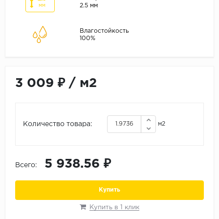
ALPINE FLOOR
2.5 мм
мм
ARTEO
Влагостойкость
KRONOTEX
100%
Страна
Бельгия
3 009 ₽
/
м2
Германия
Китай
Польша
Количество товара:
м2
Россия
Франция
5 938.56 ₽
Порода
Всего:
Дуб
Купить
Каштан
Купить в 1 клик
Клен