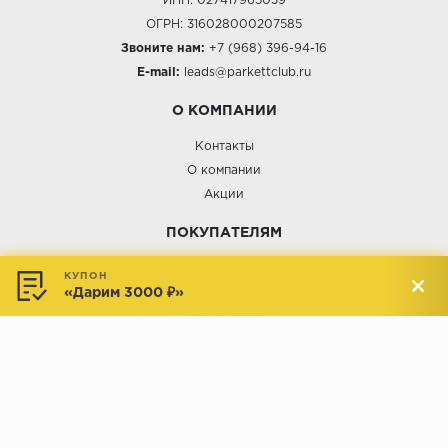
ИНН: 027417965039
ОГРН: 316028000207585
Звоните нам:
+7 (968) 396-94-16
E-mail:
leads@parkettclub.ru
О КОМПАНИИ
Контакты
О компании
Акции
ПОКУПАТЕЛЯМ
Услуги
КУПОН
«Дарим 3000 ₽»
Доставка и оплата
Обмен и возврат
Новости
АДРЕСА МАГАЗИНОВ:
Менделеева, 137, ТЦ «Радуга»
Менделеева, 158, ТВК «ВДНХ-
секция М16
Дом»