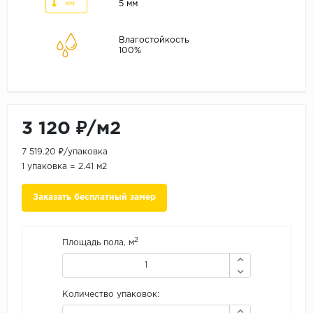
ALPINE FLOOR
5 мм
мм
ARTEO
Влагостойкость
KRONOTEX
100%
Страна
Бельгия
Германия
3 120 ₽/м2
Китай
7 519.20 ₽/упаковка
Польша
1 упаковка = 2.41 м2
Россия
Заказать бесплатный замер
Франция
Порода
2
Площадь пола, м
Дуб
Каштан
Количество упаковок:
Клен