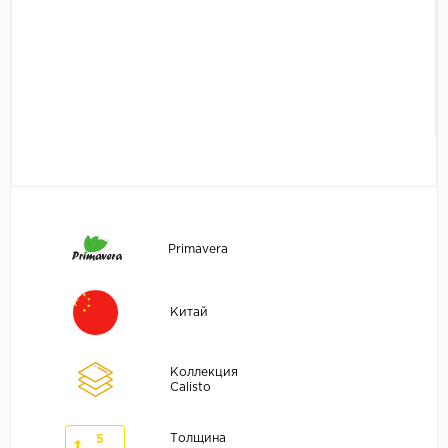
Без фаски
Фурнитура для плинтуса
Бренды
MY STEP
MY FLOOR
ROOMS
KRONOPOL
BINYL PRO
JOSS BEAUMONT
Primavera
KASTAMONU
MOST FLOORING
Китай
CLIX FLOOR
SWISS KRONO
Коллекция
Calisto
TIMBER
ABERHOF
Толщина
5