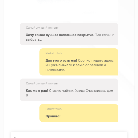
Самый лучший клиент
Хочу самое лучшее напольное покрытие.
Так сложно
выбрать…
Parkettclub
Для этого есть мы!
Срочно пишите адрес,
мы уже выехали к вам с образцами и
печеньками.
Самый лучший клиент
Как же я рад!
Ставлю чайник. Улица Счастливых, дом
8
Parkettclub
Принято!