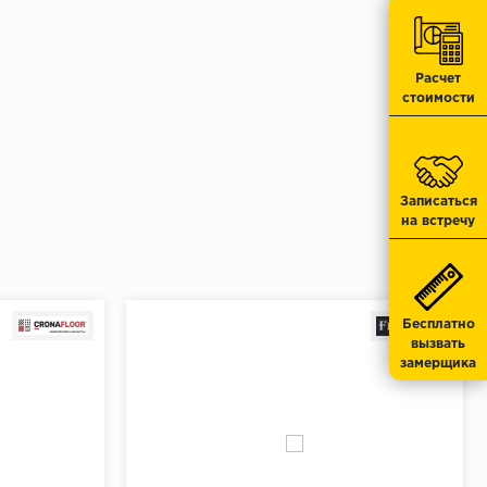
549 ₽/шт
 100 ₽
/упак.
Расчет
стоимости
Записаться
на встречу
Бесплатно
вызвать
замерщика