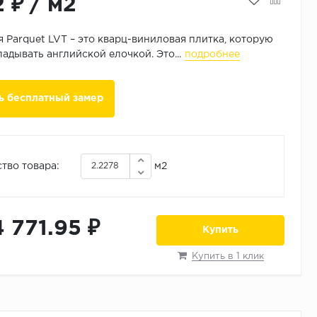
2 ₽
/
м2
 Parquet LVT – это кварц-виниловая плитка, которую
адывать английской елочкой. Это...
подробнее
ь бесплатный замер
тво товара:
м2
4 771.95 ₽
Купить
Купить в 1 клик