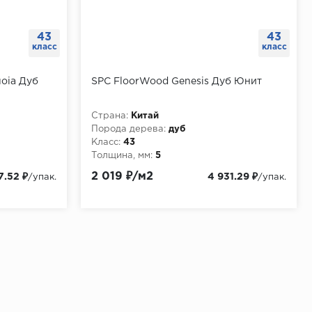
43
43
класс
класс
uoia Дуб
SPC FloorWood Genesis Дуб Юнит
Страна:
Китай
Порода дерева:
дуб
Класс:
43
Толщина, мм:
5
2 019 ₽/м2
7.52 ₽
4 931.29 ₽
/упак.
/упак.