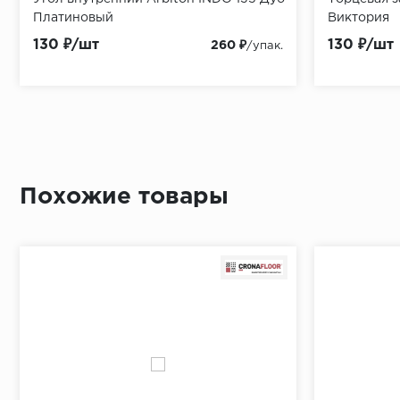
Платиновый
mic
Виктория
гидропарои
STOP
130 ₽/шт
95 ₽/м2
85 ₽/м2
549 ₽/шт
130 ₽/шт
35 ₽/м2
134 ₽/м2
120 ₽/шт
997.50 ₽
1 275 ₽
260 ₽
/упак.
/упак.
/упак.
Похожие товары