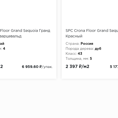
 Floor Grand Sequoia Гранд
SPC Crona Floor Grand Seq
варцевальд
Красный
ай
Страна:
Россия
:
4
Порода дерева:
дуб
Класс:
43
Толщина, мм:
5
м2
2 397 ₽/м2
6 959.60 ₽
5 17
/упак.