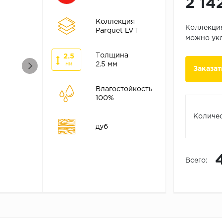
2 14
Коллекция
Коллекция
Parquet LVT
можно укл
Толщина
2.5
2.5 мм
мм
Заказат
Влагостойкость
100%
Количес
дуб
Всего: