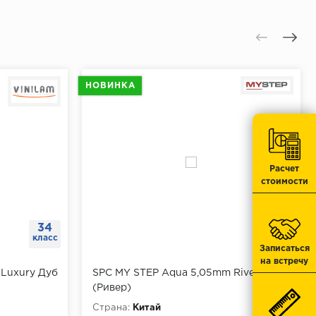
 отверстия.
отметку.
тавить дюбеля.
НОВИНКА
.
юбеля.
Расчет
стоимости
34
43
класс
класс
Записаться
на встречу
 Luxury Дуб
SPC MY STEP Aqua 5,05mm River
(Ривер)
Страна:
Китай