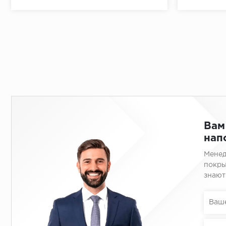
Вам
нап
Менед
покры
знают