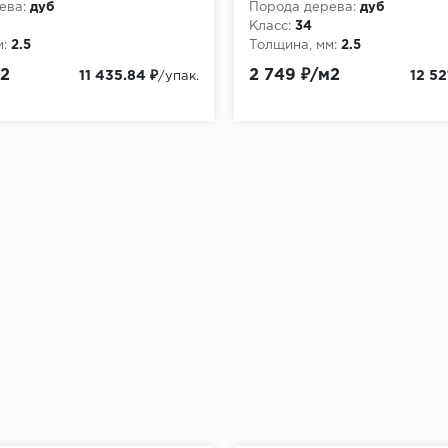
ева:
дуб
Порода дерева:
дуб
Класс:
34
:
2.5
Толщина, мм:
2.5
м2
2 749 ₽/м2
11 435.84 ₽
12 52
/упак.