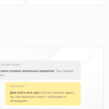
 лучший клиент
самое лучшее напольное покрытие.
Так сложно
ать…
Parkettclub
Для этого есть мы!
Срочно пишите адрес,
мы уже выехали к вам с образцами и
печеньками.