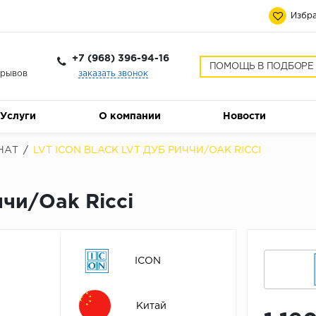
Избра
+7 (968) 396-94-16
ПОМОЩЬ В ПОДБОРЕ
ерывов
заказать звонок
Услуги
О компании
Новости
НАТ
/
LVT ICON BLACK LVT ДУБ РИЧЧИ/OAK RICCI
чи/Oak Ricci
ICON
Китай