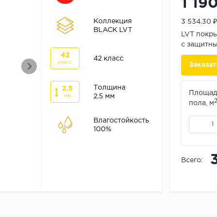
1 19
Коллекция
3 534.30 
BLACK LVT
LVT покры
с защитны
42
42 класс
класс
Заказат
Толщина
2.5
Площад
2.5 мм
мм
пола, м
Влагостойкость
100%
Всего: