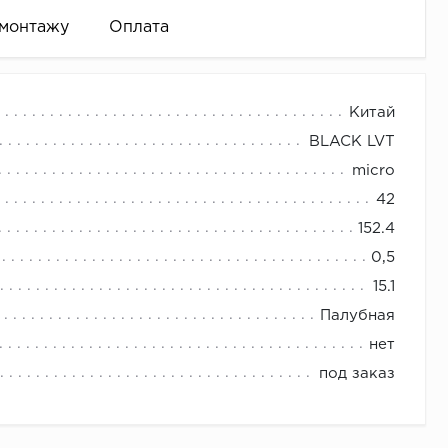
 монтажу
Оплата
коры из коллекции Black, что позволяет сочетать
Китай
BLACK LVT
спускается до пола).
micro
пользована в различных интерьерах.
 и т.д.)
42
ть необходимое количество плинтуса.
152.4
0,5
15.1
интуса)
Палубная
нет
под заказ
 к поверхности.