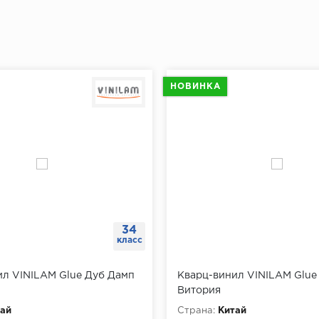
плинтуса от угла отмерить 5-7 см и сделать отметку для
й отметки отмерить еще 40 см и поставить следующую 
"Доставка и оплата"
ть отметки по всему периметру помещения.
ах при помощи перфоратора просверлить отверстия, вс
НОВИНКА
ь плинтус к стене, разметить на нем будущие отверстия
ить плинтус.
щи шуруповерта завернуть саморезы через плинтус в д
34
класс
ил VINILAM Glue Дуб Дамп
Кварц-винил VINILAM Glue
Витория
ай
Страна:
Китай