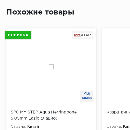
По длине 
Похожие товары
От перво
Простави
В отметк
НОВИНКА
Приложит
Просверл
При помо
43
класс
SPC MY STEP Aqua Herringbone
Кварц-вин
5,05mm Lazio (Лацио)
Страна:
Китай
Страна:
Кит