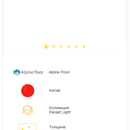
Без фаски
Фурнитура для плинтуса
Бренды
MY STEP
MY FLOOR
ROOMS
KRONOPOL
BINYL PRO
JOSS BEAUMONT
Alpine Floor
KASTAMONU
MOST FLOORING
Китай
CLIX FLOOR
SWISS KRONO
Коллекция
Parqet Light
TIMBER
ABERHOF
Толщина
4