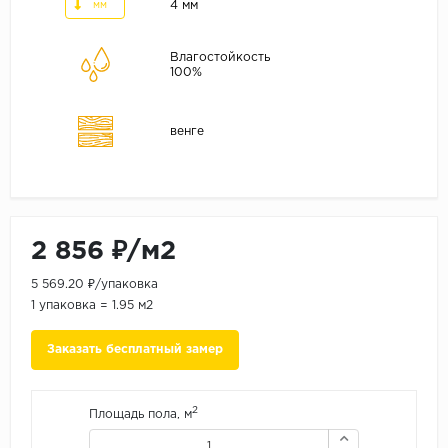
ALPINE FLOOR
4 мм
мм
ARTEO
Влагостойкость
KRONOTEX
100%
Страна
венге
Бельгия
Германия
Китай
Польша
2 856 ₽/м2
Россия
5 569.20 ₽/упаковка
Франция
1 упаковка = 1.95 м2
Порода
Заказать бесплатный замер
Дуб
Каштан
2
Площадь пола, м
Клен