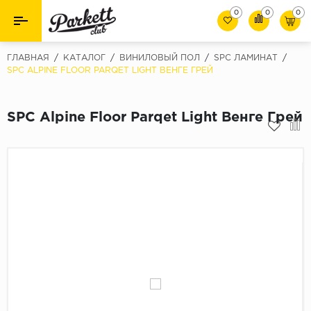
0
0
0
Назад
Назад
ГЛАВНАЯ
/
КАТАЛОГ
/
ВИНИЛОВЫЙ ПОЛ
/
SPC ЛАМИНАТ
/
SPC ALPINE FLOOR PARQET LIGHT ВЕНГЕ ГРЕЙ
Класс
Ламинат
32 класс
SPC Alpine Floor Parqet Light Венге Грей
Паркет
33 класс
Виниловый пол (SPC/ПВХ)
34 класс
Толшина
Инженерная доска
8мм
Материалы для укладки
10мм
Плинтус
12мм
Фаска
Пороги
С фаской
Подложка под паркет и ламинат