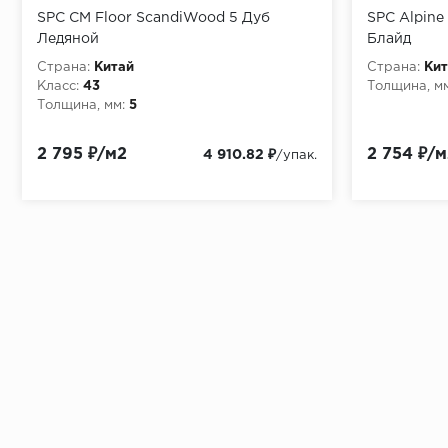
SPC CM Floor ScandiWood 5 Дуб
SPC Alpine 
Ледяной
Блайд
Страна:
Китай
Страна:
Кит
Класс:
43
Толщина, мм
Толщина, мм:
5
2 795 ₽/м2
2 754 ₽/м
4 910.82 ₽
/упак.