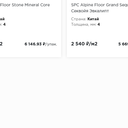
Floor Stone Mineral Core
SPC Alpine Floor Grand Seq
Секвойя Эвкалипт
ай
Страна:
Китай
:
4
Толщина, мм:
4
2
2 540 ₽/м2
6 146.93 ₽
5 66
/упак.