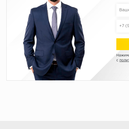
Нажима
с
поли