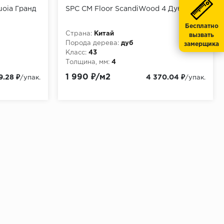
uoia Гранд
SPC CM Floor ScandiWood 4 Дуб Артик
Бесплатно
Страна:
Китай
вызвать
Порода дерева:
дуб
замерщика
Класс:
43
Толщина, мм:
4
1 990 ₽/м2
9.28 ₽
4 370.04 ₽
/упак.
/упак.