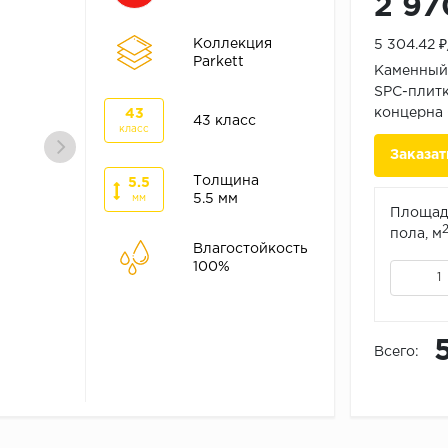
2 97
Коллекция
5 304.42 
Parkett
Каменный 
SPC-плитк
концерна 
43
43 класс
класс
Заказат
Толщина
5.5
5.5 мм
мм
Площад
пола, м
Влагостойкость
100%
Всего: