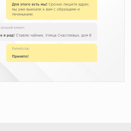
Для этого есть мы!
Срочно пишите адрес,
мы уже выехали к вам с образцами и
печеньками.
 лучший клиент
е я рад!
Ставлю чайник. Улица Счастливых, дом 8
Parkettclub
Принято!