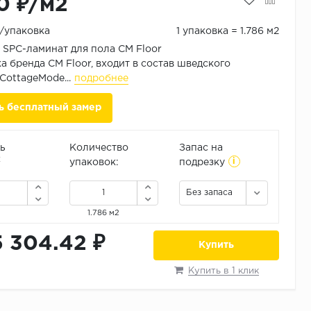
0 ₽/м2
₽/упаковка
1 упаковка = 1.786 м2
SPC-ламинат для пола CM Floor
а бренда CM Floor, входит в состав шведского
CottageMode...
подробнее
ь бесплатный замер
ь
Количество
Запас на
i
2
упаковок:
подрезку
Без запаса
1.786 м2
5 304.42 ₽
Купить
Купить в 1 клик