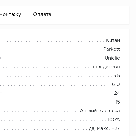
 монтажу
Оплата
Китай
ованные и усовершенствованные панели CM Floor,
Parkett
оставе материала обеспечивает повышенные физико-
спускается до пола).
я
Uniclic
сле и неотапливаемых.
 и т.д.)
под дерево
ть необходимое количество плинтуса.
5.5
в напольного покрытия. Материал производится
610
тсутствуют. Готовая SPC-плитка имеет толщину
т.
24
интуса)
15
Английская ёлка
100%
да, макс. +27