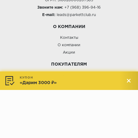
ОГРН: 316028000207585
Звоните нам:
+7 (968) 396-94-16
E-mail:
leads@parkettclub.ru
О КОМПАНИИ
Контакты
О компании
Акции
ПОКУПАТЕЛЯМ
Услуги
КУПОН
«Дарим 3000 ₽»
Доставка и оплата
Обмен и возврат
Новости
АДРЕСА МАГАЗИНОВ:
Менделеева, 137, ТЦ «Радуга»
Менделеева, 158, ТВК «ВДНХ-
секция М16
Дом»
секция 1В6