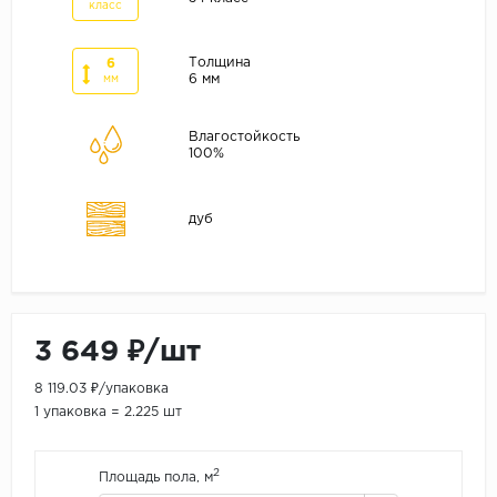
ALPINE FLOOR
класс
ARTEO
Толщина
6
KRONOTEX
6 мм
мм
Страна
Влагостойкость
100%
Бельгия
Германия
дуб
Китай
Польша
Россия
Франция
3 649 ₽/шт
Порода
8 119.03 ₽/упаковка
Дуб
1 упаковка = 2.225 шт
Каштан
2
Клен
Площадь пола, м