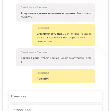
Самый лучший клиент
Хочу самое лучшее напольное покрытие.
Так сложно
выбрать…
Parkettclub
Для этого есть мы!
Срочно пишите адрес,
мы уже выехали к вам с образцами и
печеньками.
Самый лучший клиент
Как же я рад!
Ставлю чайник. Улица Счастливых, дом
8
Parkettclub
Принято!