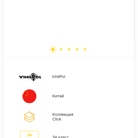
Без фаски
Фурнитура для плинтуса
Бренды
MY STEP
MY FLOOR
ROOMS
KRONOPOL
BINYL PRO
JOSS BEAUMONT
VinilPol
KASTAMONU
MOST FLOORING
Китай
CLIX FLOOR
SWISS KRONO
Коллекция
Click
TIMBER
ABERHOF
34
34 класс