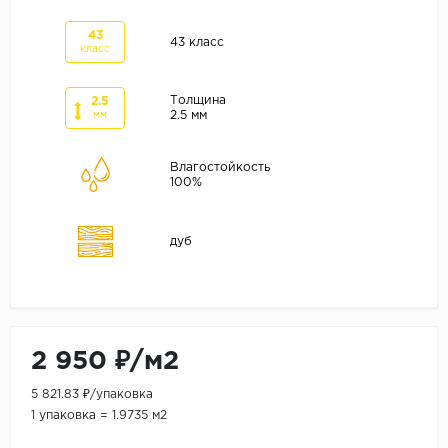
ALPINE FLOOR
ARTEO
43
43 класс
класс
KRONOTEX
Толщина
2.5
Страна
2.5 мм
мм
Бельгия
Влагостойкость
Германия
100%
Китай
Польша
дуб
Россия
Франция
Порода
2 950 ₽/м2
Дуб
5 821.83 ₽/упаковка
Каштан
1 упаковка = 1.9735 м2
Клен