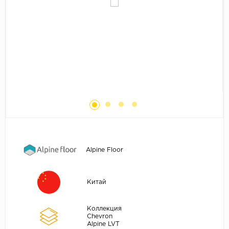
Без фаски
Фурнитура для плинтуса
Бренды
MY STEP
MY FLOOR
ROOMS
KRONOPOL
BINYL PRO
JOSS BEAUMONT
KASTAMONU
Alpine Floor
MOST FLOORING
CLIX FLOOR
Китай
SWISS KRONO
TIMBER
Коллекция
ABERHOF
Chevron
Alpine LVT