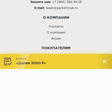
Звоните нам:
+7 (968) 396-94-16
E-mail:
leads@parkettclub.ru
О КОМПАНИИ
Контакты
О компании
Акции
ПОКУПАТЕЛЯМ
Услуги
КУПОН
«Дарим 3000 ₽»
Доставка и оплата
Обмен и возврат
Новости
АДРЕСА МАГАЗИНОВ:
Менделеева, 137, ТЦ «Радуга»
Менделеева, 158, ТВК «ВДНХ-
секция М16
Дом»
секция 1В6