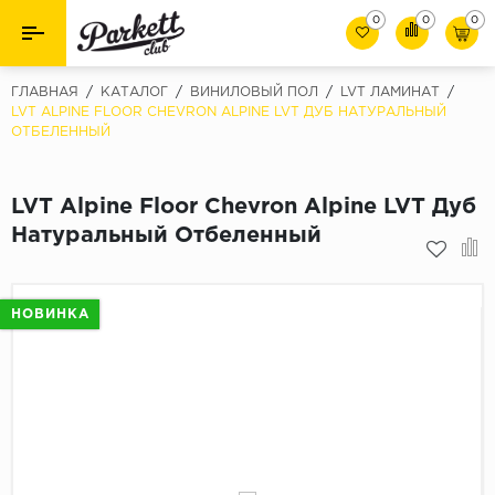
0
0
0
Назад
Назад
ГЛАВНАЯ
/
КАТАЛОГ
/
ВИНИЛОВЫЙ ПОЛ
/
LVT ЛАМИНАТ
/
LVT ALPINE FLOOR CHEVRON ALPINE LVT ДУБ НАТУРАЛЬНЫЙ
ОТБЕЛЕННЫЙ
Класс
Ламинат
32 класс
Паркет
LVT Alpine Floor Chevron Alpine LVT Дуб
33 класс
Натуральный Отбеленный
Виниловый пол (SPC/ПВХ)
34 класс
Толшина
Инженерная доска
НОВИНКА
8мм
Материалы для укладки
10мм
Плинтус
12мм
Фаска
Пороги
С фаской
Подложка под паркет и ламинат