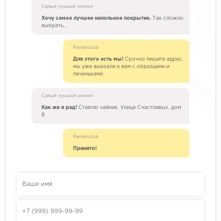
Самый лучший клиент
Хочу самое лучшее напольное покрытие.
Так сложно
выбрать…
Parkettclub
Для этого есть мы!
Срочно пишите адрес,
мы уже выехали к вам с образцами и
печеньками.
Самый лучший клиент
Как же я рад!
Ставлю чайник. Улица Счастливых, дом
8
Parkettclub
Принято!