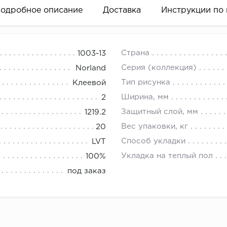
одробное описание
Доставка
Инструкции по
ора, в которых легко сочетаются стиль, долговечность
есам:
Страна
1003-13
ивая идеальное сочетание на любой вкус и декор.
е время в рабочие часы склада по адресу:
 периметр комнаты.
Серия (коллекция)
Norland
00). Бесплатно
ь полученную цифру на ширину двери и окна (если оно 
Тип рисунка
Клеевой
спользованием передовых технологий, обеспечивающих и
ьно просчитать возможные неровности (эркеры, колонны
Ширина, мм
2
асивую отделку на долгие годы.
уясь на полученный в результате показатель, определи
Защитный слой, мм
1219.2
сле покупки.
деальным сочетанием элегантности, функциональности и 
 это следующим образом:
Вес упаковки, кг
20
язывается с вами, чтобы согласовать время. 900 рублей
енной цифре в метрах, прибавить 1,5 - 2 м (про запас)
Способ укладки
LVT
ить получившееся число на 2,5 м (стандартная длина пл
Укладка на теплый пол
100%
ить получившееся число в большую сторону.
под заказ
мое количество напольного плинтуса найдено.
ь плинтус к стене и убедиться, что он плотно прилегает