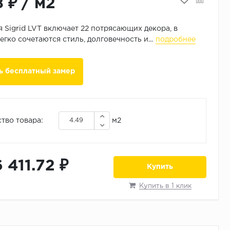
8 ₽
/
м2
 Sigrid LVT включает 22 потрясающих декора, в
егко сочетаются стиль, долговечность и...
подробнее
ь бесплатный замер
тво товара:
м2
6 411.72 ₽
Купить
Купить в 1 клик