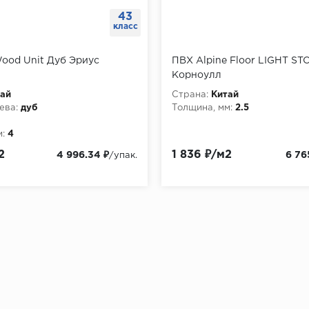
43
класс
ood Unit Дуб Эриус
ПВХ Alpine Floor LIGHT ST
Корноулл
ай
Страна:
Китай
ева:
дуб
Толщина, мм:
2.5
:
4
2
1 836 ₽/м2
4 996.34 ₽
6 76
/упак.