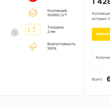
1 42
Коллекция
Коллекция
SIGRID LVT
которых л
Толщина
2
2 мм
мм
Заказат
Влагостойкость
100%
Количес
Всего: