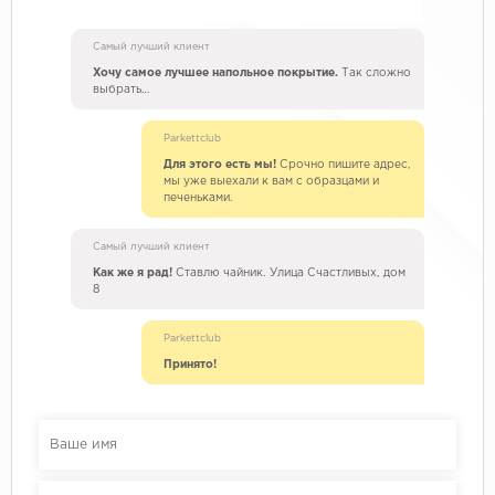
Самый лучший клиент
Хочу самое лучшее напольное покрытие.
Так сложно
выбрать…
Parkettclub
Для этого есть мы!
Срочно пишите адрес,
мы уже выехали к вам с образцами и
печеньками.
Самый лучший клиент
Как же я рад!
Ставлю чайник. Улица Счастливых, дом
8
Parkettclub
Принято!