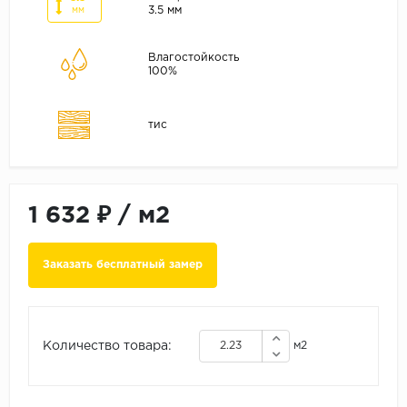
ALPINE FLOOR
3.5 мм
мм
ARTEO
Влагостойкость
KRONOTEX
100%
Страна
тис
Бельгия
Германия
Китай
Польша
1 632 ₽
/
м2
Россия
Заказать бесплатный замер
Франция
Порода
Дуб
Количество товара:
м2
Каштан
Клен