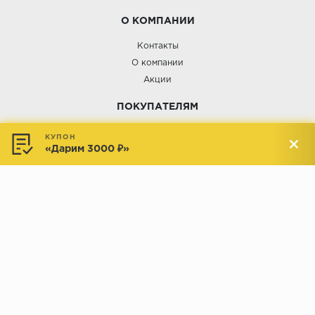
О КОМПАНИИ
Контакты
О компании
Акции
ПОКУПАТЕЛЯМ
Услуги
КУПОН
«Дарим 3000 ₽»
Доставка и оплата
Обмен и возврат
Новости
АДРЕСА МАГАЗИНОВ:
Менделеева, 137, ТЦ «Радуга»
Менделеева, 158, ТВК «ВДНХ-
секция М16
Дом»
секция 1В6
Индустриальное шоссе, 44/1,
Комсомольская, 112, ТВК
ТВК «РАДУГА ЭКСПО»
«ДОМПРОДОМ»