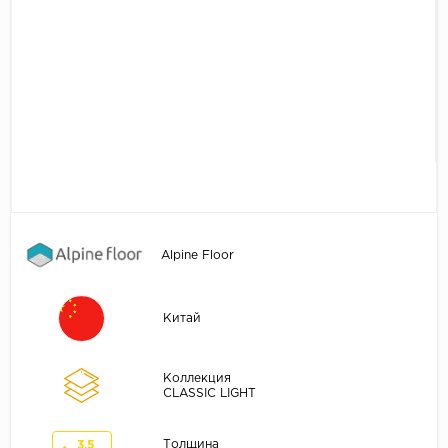
Без фаски
Фурнитура для плинтуса
Бренды
MY STEP
MY FLOOR
ROOMS
KRONOPOL
BINYL PRO
JOSS BEAUMONT
Alpine Floor
KASTAMONU
MOST FLOORING
Китай
CLIX FLOOR
SWISS KRONO
Коллекция
TIMBER
CLASSIC LIGHT
ABERHOF
Толщина
3.5