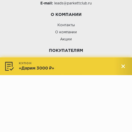
E-mail:
leads@parkettclub.ru
О КОМПАНИИ
Контакты
О компании
Акции
ПОКУПАТЕЛЯМ
Услуги
КУПОН
«Дарим 3000 ₽»
Доставка и оплата
Обмен и возврат
Новости
АДРЕСА МАГАЗИНОВ:
Менделеева, 137, ТЦ «Радуга»
Менделеева, 158, ТВК «ВДНХ-
секция М16
Дом»
секция 1В6
Индустриальное шоссе, 44/1,
Комсомольская, 112, ТВК