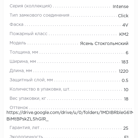
Серия (коллекция)
Intense
Тип замкового соединения
Click
Фаска
4V
Пожарный класс
КМ2
Модель
Ясень Стокгольмский
Толщина, мм
6
Ширина, мм
183
Длина, мм
1220
Защитный слой, мм
0.5
Количество в упаковке, шт.
10
Вес упаковки, кг
18
Оттенок
https://drive.google.com/drive/u/0/folders/1MDIBRbleG61MIs
BiMtBPskZL5hGlR_
Гарантия, лет
25
Экологичность
E1