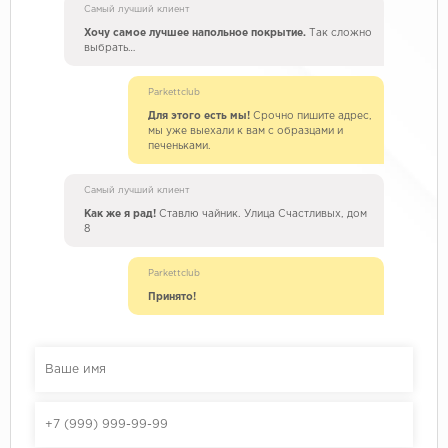
Самый лучший клиент
Хочу самое лучшее напольное покрытие.
Так сложно
выбрать…
Parkettclub
Для этого есть мы!
Срочно пишите адрес,
мы уже выехали к вам с образцами и
печеньками.
Самый лучший клиент
Как же я рад!
Ставлю чайник. Улица Счастливых, дом
8
Parkettclub
Принято!