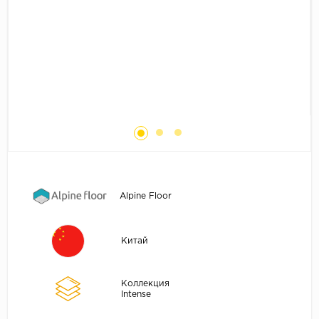
Без фаски
Фурнитура для плинтуса
Бренды
MY STEP
MY FLOOR
ROOMS
KRONOPOL
BINYL PRO
JOSS BEAUMONT
KASTAMONU
Alpine Floor
MOST FLOORING
CLIX FLOOR
Китай
SWISS KRONO
TIMBER
Коллекция
Intense
ABERHOF