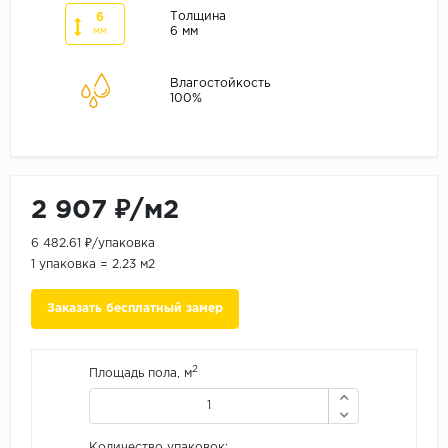
ALPINE FLOOR
Толщина
6
6 мм
мм
ARTEO
KRONOTEX
Влагостойкость
100%
Страна
Бельгия
Германия
Китай
2 907 ₽/м2
Польша
6 482.61 ₽/упаковка
Россия
1 упаковка = 2.23 м2
Франция
Заказать бесплатный замер
Порода
Дуб
2
Площадь пола, м
Каштан
Клен
Количество упаковок: