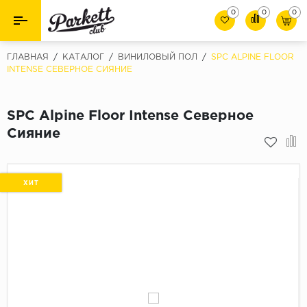
0
0
0
Назад
Назад
ГЛАВНАЯ
/
КАТАЛОГ
/
ВИНИЛОВЫЙ ПОЛ
/
SPC ALPINE FLOOR
INTENSE СЕВЕРНОЕ СИЯНИЕ
Класс
Ламинат
32 класс
SPC Alpine Floor Intense Северное
Паркет
33 класс
Сияние
Виниловый пол (SPC/ПВХ)
34 класс
Толшина
Инженерная доска
ХИТ
8мм
Материалы для укладки
10мм
Плинтус
12мм
Фаска
Пороги
С фаской
Подложка под паркет и ламинат