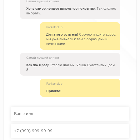
Самый лучший клиент
Хочу самое лучшее напольное покрытие.
Так сложно
выбрать…
Parkettclub
Для этого есть мы!
Срочно пишите адрес,
мы уже выехали к вам с образцами и
печеньками.
Самый лучший клиент
Как же я рад!
Ставлю чайник. Улица Счастливых, дом
8
Parkettclub
Принято!