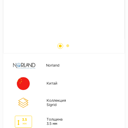
Без фаски
Фурнитура для плинтуса
Бренды
MY STEP
MY FLOOR
ROOMS
KRONOPOL
BINYL PRO
Norland
JOSS BEAUMONT
KASTAMONU
Китай
MOST FLOORING
CLIX FLOOR
Коллекция
SWISS KRONO
Sigrid
TIMBER
Толщина
3.5
ABERHOF
3.5 мм
мм