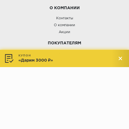
О КОМПАНИИ
Контакты
О компании
Акции
ПОКУПАТЕЛЯМ
Услуги
КУПОН
«Дарим 3000 ₽»
Доставка и оплата
Обмен и возврат
Новости
АДРЕСА МАГАЗИНОВ:
Менделеева, 137, ТЦ «Радуга»
Менделеева, 158, ТВК «ВДНХ-
секция М16
Дом»
секция 1В6
Индустриальное шоссе, 44/1,
Комсомольская, 112, ТВК
ТВК «РАДУГА ЭКСПО»
«ДОМПРОДОМ»