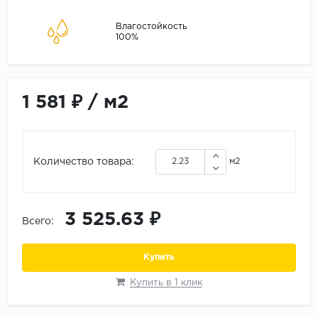
ALPINE FLOOR
ARTEO
Влагостойкость
100%
KRONOTEX
Страна
Бельгия
1 581 ₽
/
м2
Германия
Китай
Количество товара:
м2
Польша
Россия
Франция
3 525.63 ₽
Всего:
Порода
Купить
Дуб
Каштан
Купить в 1 клик
Клен