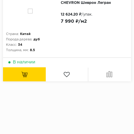
CHEVRON Шеврон Легран
12 624.20 ₽
/упак.
7 990 ₽/м2
Страна:
Китай
Порода дерева:
дуб
Класс:
34
Толщина, мм:
8.5
В наличии