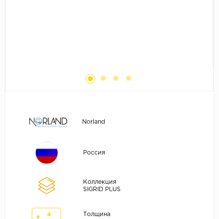
Без фаски
Фурнитура для плинтуса
Бренды
MY STEP
MY FLOOR
ROOMS
KRONOPOL
BINYL PRO
JOSS BEAUMONT
Norland
KASTAMONU
MOST FLOORING
Россия
CLIX FLOOR
SWISS KRONO
Коллекция
SIGRID PLUS
TIMBER
ABERHOF
Толщина
4