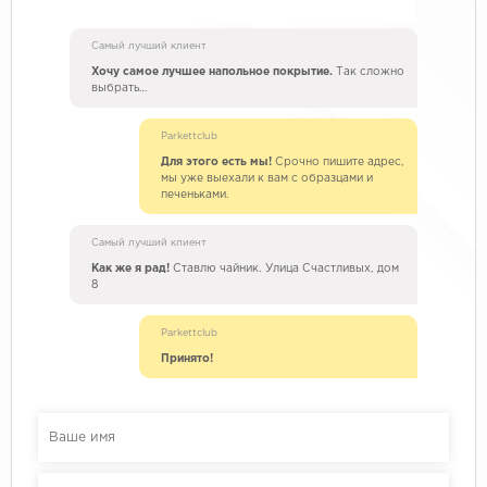
Самый лучший клиент
Хочу самое лучшее напольное покрытие.
Так сложно
выбрать…
Parkettclub
Для этого есть мы!
Срочно пишите адрес,
мы уже выехали к вам с образцами и
печеньками.
Самый лучший клиент
Как же я рад!
Ставлю чайник. Улица Счастливых, дом
8
Parkettclub
Принято!