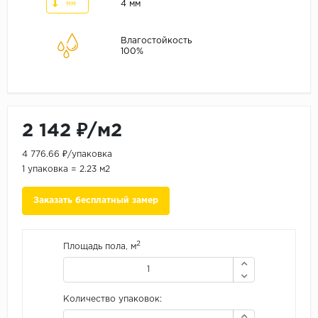
ALPINE FLOOR
4 мм
мм
ARTEO
Влагостойкость
KRONOTEX
100%
Страна
Бельгия
Германия
2 142 ₽/м2
Китай
4 776.66 ₽/упаковка
Польша
1 упаковка = 2.23 м2
Россия
Заказать бесплатный замер
Франция
Порода
2
Площадь пола, м
Дуб
Каштан
Количество упаковок:
Клен