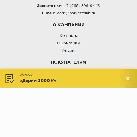
Звоните нам:
+7 (968) 396-94-16
E-mail:
leads@parkettclub.ru
О КОМПАНИИ
Контакты
О компании
Акции
ПОКУПАТЕЛЯМ
Услуги
КУПОН
«Дарим 3000 ₽»
Доставка и оплата
Обмен и возврат
Новости
АДРЕСА МАГАЗИНОВ:
Менделеева, 137, ТЦ «Радуга»
Менделеева, 158, ТВК «ВДНХ-
секция М16
Дом»
секция 1В6