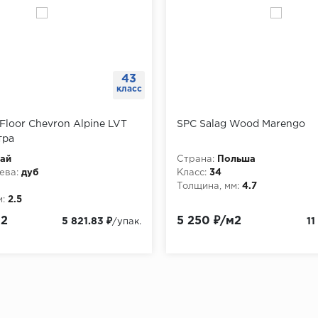
43
класс
 Floor Chevron Alpine LVT
SPC Salag Wood Marengo
тра
ай
Страна:
Польша
ева:
дуб
Класс:
34
Толщина, мм:
4.7
:
2.5
м2
5 250 ₽/м2
5 821.83 ₽
11
/упак.