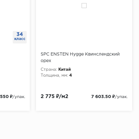
34
класс
SPC ENSTEN Hygge Квинслендский
орех
Страна:
Китай
Толщина, мм:
4
2 775 ₽/м2
 550 ₽
7 603.50 ₽
/упак.
/упак.