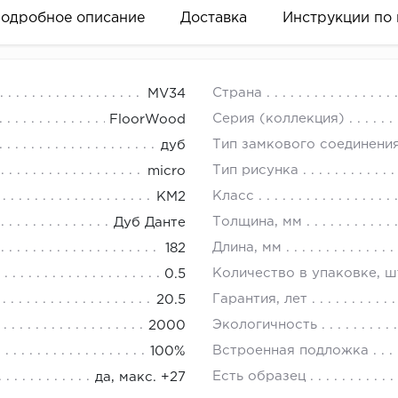
одробное описание
Доставка
Инструкции по
есам:
Страна
MV34
е время в рабочие часы склада по адресу:
 периметр комнаты.
Серия (коллекция)
FloorWood
00). Бесплатно
ь полученную цифру на ширину двери и окна (если оно 
Тип замкового соединени
дуб
ьно просчитать возможные неровности (эркеры, колонны
Тип рисунка
micro
уясь на полученный в результате показатель, определи
Класс
КМ2
сле покупки.
 это следующим образом:
Толщина, мм
Дуб Данте
язывается с вами, чтобы согласовать время. 900 рублей
енной цифре в метрах, прибавить 1,5 - 2 м (про запас)
Длина, мм
182
ить получившееся число на 2,5 м (стандартная длина пл
Количество в упаковке, ш
0.5
ить получившееся число в большую сторону.
Гарантия, лет
20.5
мое количество напольного плинтуса найдено.
Экологичность
2000
Встроенная подложка
100%
ь плинтус к стене и убедиться, что он плотно прилегает
Есть образец
да, макс. +27