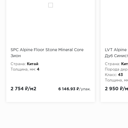
SPC Alpine Floor Stone Mineral Core
LVT Alpine
Зион
Дуб Синис
Страна:
Китай
Страна:
Кит
Толщина, мм:
4
Порода дер
Класс:
43
Толщина, мм
2 754 ₽/м2
2 950 ₽/
6 146.93 ₽
/упак.