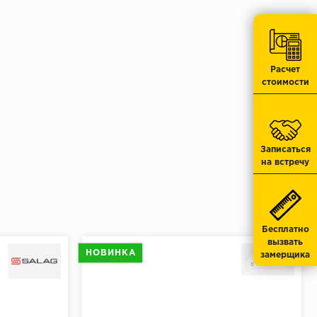
н
Скотч метализированный SOLID AQUA
ue 200 mic
STOP
Расчет
120 ₽/шт
 340 ₽
/упак.
стоимости
Записаться
на встречу
Бесплатно
вызвать
НОВИНКА
замерщика