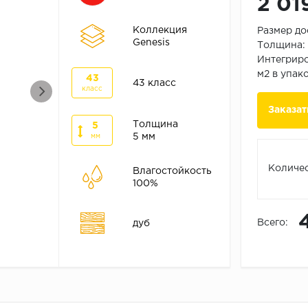
2 01
Коллекция
Размер до
Genesis
Толщина: 
Интегриро
м2 в упак
43
43 класс
класс
Заказат
Толщина
5
5 мм
мм
Количес
Влагостойкость
100%
Всего:
дуб