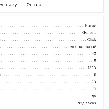
 монтажу
Оплата
Китай
Genesis
спускается до пола).
я
Click
 и т.д.)
однополосный
ть необходимое количество плинтуса.
43
5
1220
интуса)
т.
11
20
E1
да
 к поверхности.
под заказ