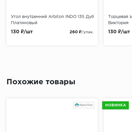
Угол внутренний Arbiton INDO 135 Дуб
Подложка-гармошка SOLID 3 мм
Гидропароизоляция SOLID BASE 200
Пороги Arbiton Дуб Темный
Торцевая з
Подложка 
Гидропаро
Пороги Arb
Платиновый
mic
Виктория
mic
130 ₽/шт
95 ₽/м2
110 ₽/м2
549 ₽/шт
130 ₽/шт
35 ₽/м2
85 ₽/м2
549 ₽/шт
997.50 ₽
1 100 ₽
260 ₽
/упак.
/упак.
/упак.
Похожие товары
НОВИНКА