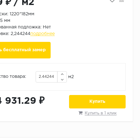
9 ₽
/
м2
ски: 1220*182мм
5 мм
ванная подложка: Нет
овке: 2,244244
подробнее
ь бесплатный замер
тво товара:
м2
4 931.29 ₽
Купить
Купить в 1 клик