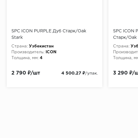
SPC ICON PURPLE Дуб Старк/Oak
SPC ICON P
Stark
Старк/Oak 
Страна:
Узбекистан
Страна:
Узб
Производитель:
ICON
Производит
Толщина, мм:
4
Толщина, мм
2 790 ₽/шт
3 290 ₽/
4 500.27 ₽
/упак.