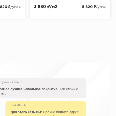
3 880 ₽/м2
 820 ₽
5 820 ₽
/упак.
/упак.
 лучший клиент
самое лучшее напольное покрытие.
Так сложно
ать…
Parkettclub
Для этого есть мы!
Срочно пишите адрес,