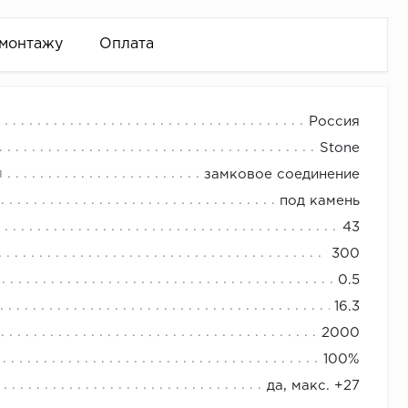
 монтажу
Оплата
сии, он обладает водостойкостью, что делает его
Россия
уб” придает кварцвинилу естественный и
Stone
я высокой устойчивости к царапинам и ударам, ПВХ
спускается до пола).
я
замковое соединение
 вам наслаждаться своим новым полом без лишних
 и т.д.)
под камень
ть необходимое количество плинтуса.
43
300
0.5
интуса)
16.3
2000
100%
да, макс. +27