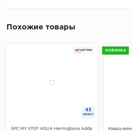
Приложит
По длине 
От перво
Похожие товары
Простави
В отметк
Приложит
НОВИНКА
Просверл
При помо
43
класс
SPC MY STEP AQUA Herringbone Adda
Кварц-вин