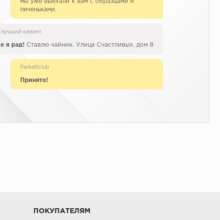
мы уже выехали к вам с образцами и
печеньками.
 лучший клиент
е я рад!
Ставлю чайник. Улица Счастливых, дом 8
Parkettclub
Принято!
ПОКУПАТЕЛЯМ