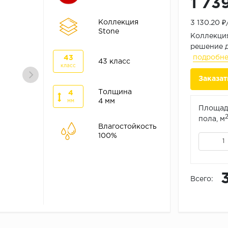
1 73
Коллекция
3 130.20 
Stone
Коллекция
решение д
подробн
43
43 класс
класс
Заказат
Толщина
4
4 мм
мм
Площад
пола, м
Влагостойкость
100%
Всего: