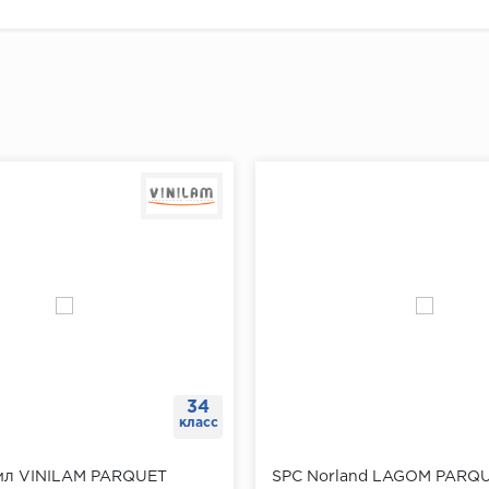
ь плинтус к стене и убедиться, что он плотно прилегает
плинтуса от угла отмерить 5-7 см и сделать отметку для
й отметки отмерить еще 40 см и поставить следующую 
"Доставка и оплата"
ть отметки по всему периметру помещения.
ах при помощи перфоратора просверлить отверстия, вс
ь плинтус к стене, разметить на нем будущие отверстия
ить плинтус.
щи шуруповерта завернуть саморезы через плинтус в д
34
класс
ил VINILAM PARQUET
SPC Norland LAGOM PARQU