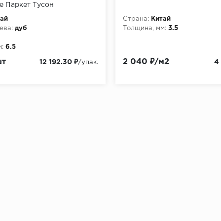
e Паркет Тусон
ай
Страна:
Китай
ева:
дуб
Толщина, мм:
3.5
:
6.5
шт
2 040 ₽/м2
12 192.30 ₽
4
/упак.