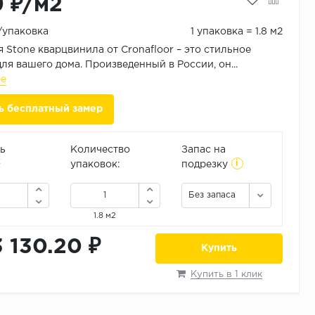
9 ₽/м2
₽/упаковка
1 упаковка = 1.8 м2
 Stone кварцвинила от Cronafloor – это стильное
ля вашего дома. Произведенный в России, он...
ее
ь бесплатный замер
ь
Количество
Запас на
i
2
упаковок:
подрезку
Без запаса
1.8 м2
3 130.20 ₽
Купить
Купить в 1 клик