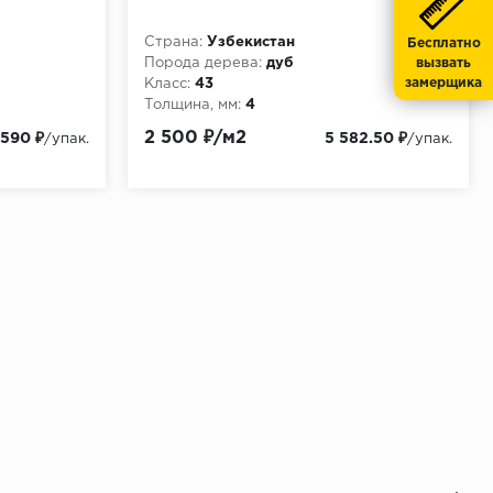
Страна:
Узбекистан
Бесплатно
Порода дерева:
дуб
вызвать
замерщика
Класс:
43
Толщина, мм:
4
2 500 ₽/м2
 590 ₽
5 582.50 ₽
/упак.
/упак.