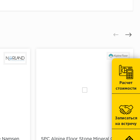
 отверстия.
отметку.
тавить дюбеля.
.
юбеля.
Расчет
стоимости
Записаться
на встречу
D Namsen
SPC Alpine Floor Stone Mineral Core