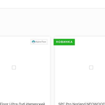
плинтуса от угла отмерить 5-7 см и сделать отметку для
й отметки отмерить еще 40 см и поставить следующую 
"Доставка и оплата"
ть отметки по всему периметру помещения.
ах при помощи перфоратора просверлить отверстия, вс
ь плинтус к стене, разметить на нем будущие отверстия
ить плинтус.
НОВИНКА
щи шуруповерта завернуть саморезы через плинтус в д
 Floor Ultra Дуб Имперский
SPC Pro Norland NEOWOO