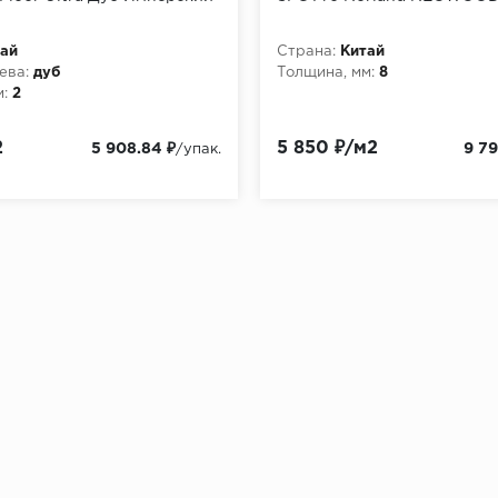
ай
Страна:
Китай
ева:
дуб
Толщина, мм:
8
:
2
2
5 850 ₽/м2
5 908.84 ₽
9 79
/упак.