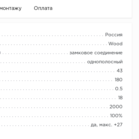
 монтажу
Оплата
циональности и экологичности. Этот ламинат
Россия
азнообразные оттенки и текстуры, имитирующие
Wood
окой степени износостойкости и устойчивости к
спускается до пола).
я
замковое соединение
 и повышенной влажностью.
 и т.д.)
однополосный
ть необходимое количество плинтуса.
43
180
0.5
интуса)
18
2000
100%
да, макс. +27
 к поверхности.