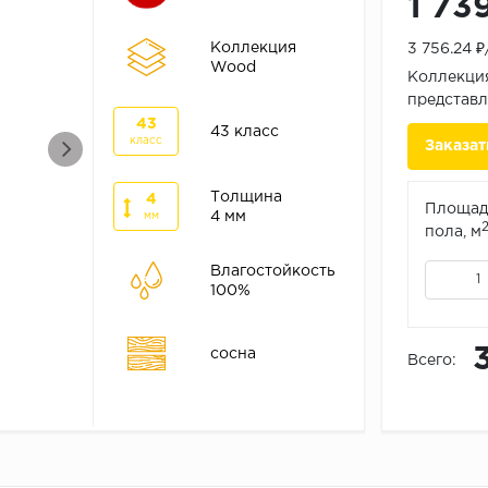
1 73
Коллекция
3 756.24 
Wood
Коллекция
представл
43
43 класс
класс
Заказат
Толщина
4
Площад
4 мм
мм
пола, м
Влагостойкость
100%
сосна
Всего: