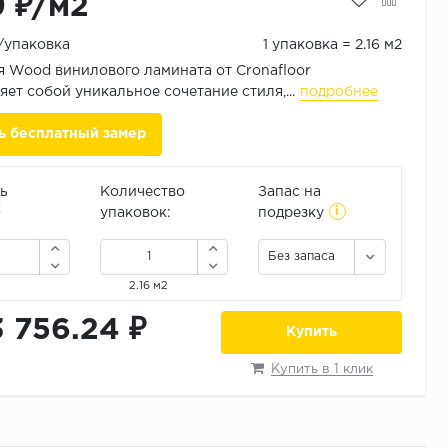
9 ₽/м2
₽/упаковка
1 упаковка = 2.16 м2
 Wood винилового ламината от Cronafloor
яет собой уникальное сочетание стиля,...
подробнее
ь бесплатный замер
ь
Количество
Запас на
i
2
упаковок:
подрезку
Без запаса
2.16 м2
3 756.24 ₽
Купить
Купить в 1 клик