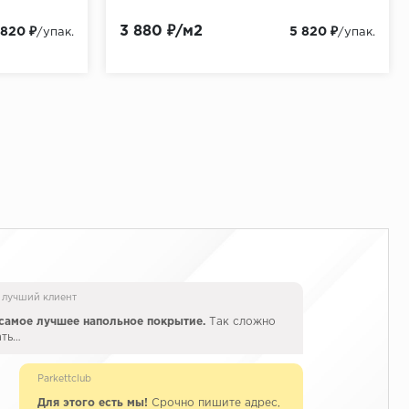
3 880 ₽/м2
 820 ₽
5 820 ₽
/упак.
/упак.
 лучший клиент
самое лучшее напольное покрытие.
Так сложно
ать…
Parkettclub
Для этого есть мы!
Срочно пишите адрес,