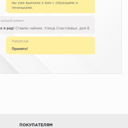
мы уже выехали к вам с образцами и
печеньками.
 лучший клиент
е я рад!
Ставлю чайник. Улица Счастливых, дом 8
Parkettclub
Принято!
ПОКУПАТЕЛЯМ