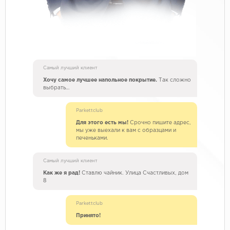
Самый лучший клиент
Хочу самое лучшее напольное покрытие.
Так сложно
выбрать…
Parkettclub
Для этого есть мы!
Срочно пишите адрес,
мы уже выехали к вам с образцами и
печеньками.
Самый лучший клиент
Как же я рад!
Ставлю чайник. Улица Счастливых, дом
8
Parkettclub
Принято!