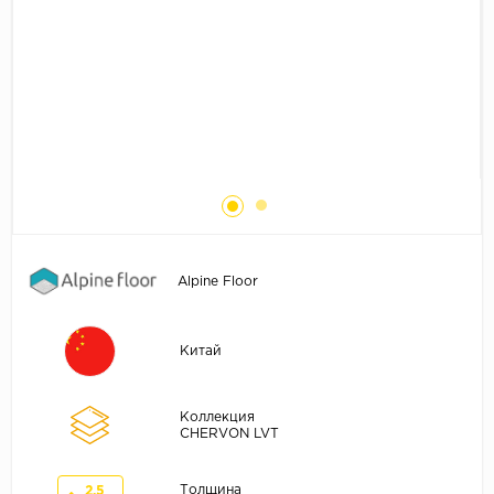
Без фаски
Фурнитура для плинтуса
Бренды
MY STEP
MY FLOOR
ROOMS
KRONOPOL
BINYL PRO
JOSS BEAUMONT
Alpine Floor
KASTAMONU
MOST FLOORING
Китай
CLIX FLOOR
SWISS KRONO
Коллекция
TIMBER
CHERVON LVT
ABERHOF
Толщина
2.5