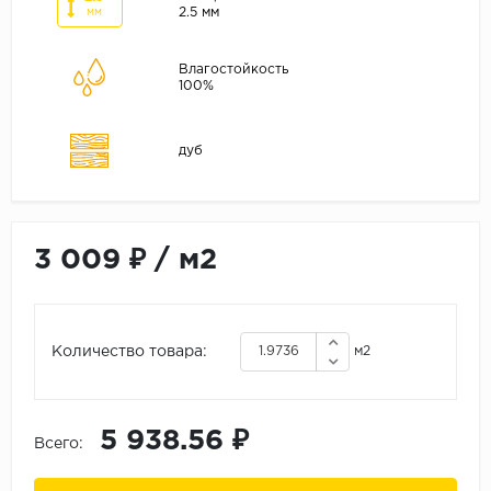
ALPINE FLOOR
2.5 мм
мм
ARTEO
Влагостойкость
KRONOTEX
100%
Страна
дуб
Бельгия
Германия
Китай
Польша
3 009 ₽
/
м2
Россия
Франция
Количество товара:
м2
Порода
Дуб
5 938.56 ₽
Каштан
Всего:
Клен