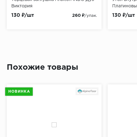
Виктория
mic
Платиновы
гидропарои
STOP
130 ₽/шт
35 ₽/м2
110 ₽/м2
549 ₽/шт
130 ₽/шт
95 ₽/м2
134 ₽/м2
120 ₽/шт
1 100 ₽
260 ₽
/упак.
/упак.
Похожие товары
НОВИНКА