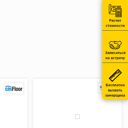
549 ₽/шт
 275 ₽
/упак.
Расчет
стоимости
Записаться
на встречу
Бесплатно
вызвать
замерщика