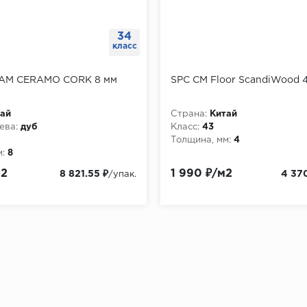
34
класс
AM CERAMO CORK 8 мм
SPC CM Floor ScandiWood 
ай
Страна:
Китай
ева:
дуб
Класс:
43
Толщина, мм:
4
:
8
м2
1 990 ₽/м2
8 821.55 ₽
4 37
/упак.