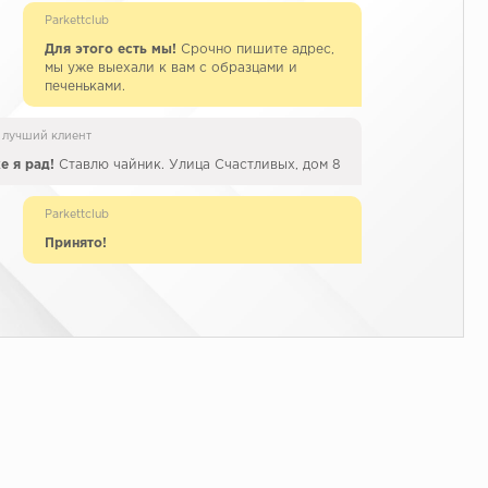
Parkettclub
Для этого есть мы!
Срочно пишите адрес,
мы уже выехали к вам с образцами и
печеньками.
 лучший клиент
е я рад!
Ставлю чайник. Улица Счастливых, дом 8
Parkettclub
Принято!