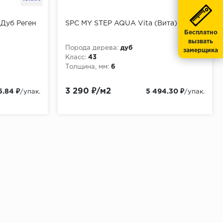
 Дуб Реген
SPC MY STEP AQUA Vita (Вита)
Бесплатно
вызвать
Порода дерева:
дуб
замерщика
Класс:
43
Толщина, мм:
6
3 290 ₽/м2
5.84 ₽
5 494.30 ₽
/упак.
/упак.