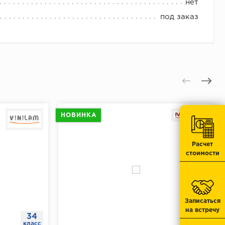
 к поверхности.
нет
 отверстия.
под заказ
отметку.
тавить дюбеля.
.
юбеля.
НОВИНКА
Расчет
стоимости
Записаться
на встречу
34
43
класс
класс