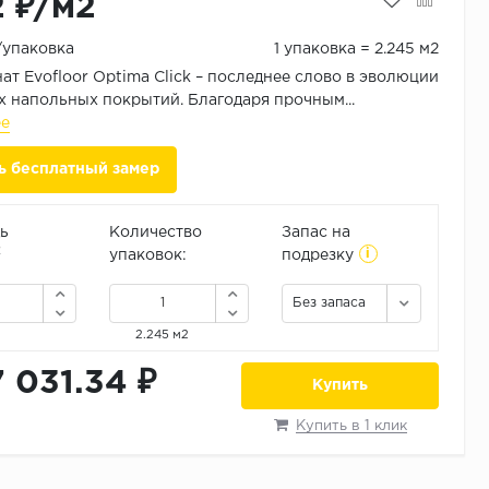
2 ₽/м2
₽/упаковка
1 упаковка = 2.245 м2
ат Evofloor Optima Click – последнее слово в эволюции
 напольных покрытий. Благодаря прочным...
ее
ь бесплатный замер
ь
Количество
Запас на
i
2
упаковок:
подрезку
Без запаса
2.245 м2
7 031.34 ₽
Купить
Купить в 1 клик