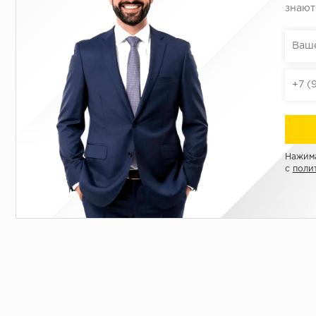
знают
Нажима
с
поли