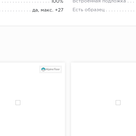
ткрытом воздухе.
ь плинтус к стене и убедиться, что он плотно прилегает
Встроенная подложка
100%
плинтуса от угла отмерить 5-7 см и сделать отметку для
Есть образец
да, макс. +27
й отметки отмерить еще 40 см и поставить следующую 
"Доставка и оплата"
ть отметки по всему периметру помещения.
ах при помощи перфоратора просверлить отверстия, вс
ь плинтус к стене, разметить на нем будущие отверстия
ить плинтус.
щи шуруповерта завернуть саморезы через плинтус в д