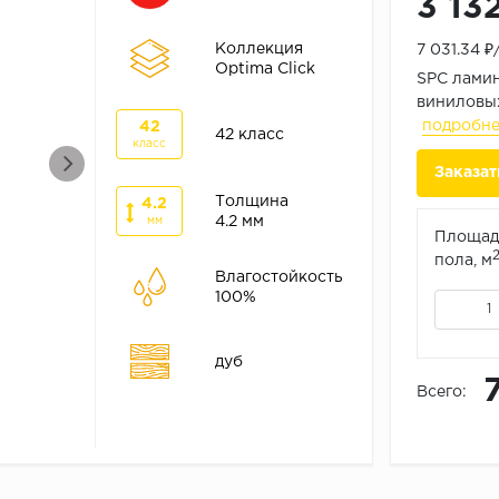
3 13
Коллекция
7 031.34 
Optima Click
SPC ламин
виниловых
подробн
42
42 класс
класс
Заказат
Толщина
4.2
4.2 мм
мм
Площад
пола, м
Влагостойкость
100%
дуб
Всего: