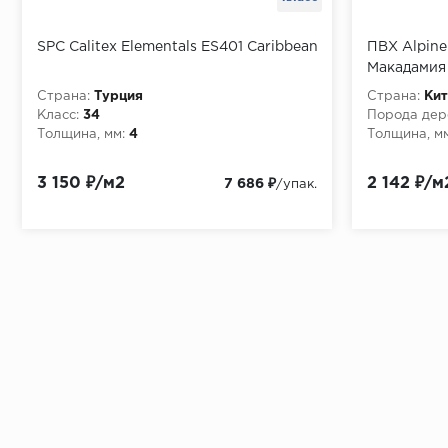
SPC Calitex Elementals ES401 Caribbean
ПВХ Alpine
Макадамия
Страна:
Турция
Страна:
Кит
Класс:
34
Порода дер
Толщина, мм:
4
Толщина, мм
3 150 ₽/м2
2 142 ₽/м
7 686 ₽
/упак.