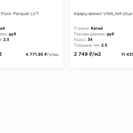
 Floor Parquet LVT
Кварц-винил VINILAM Glue
ай
Страна:
Китай
ева:
дуб
Порода дерева:
дуб
:
2.5
Класс:
34
Толщина, мм:
2.5
2
2 749 ₽/м2
4 771.95 ₽
11 43
/упак.