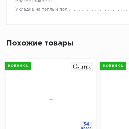
Пожаробезопасный – не поддерживает горение на о
Приложит
Влагостойкость
По длине 
Укладка на теплый пол
От перво
Простави
В отметк
Похожие товары
Приложит
Просверл
При помо
НОВИНКА
НОВИНКА
34
класс