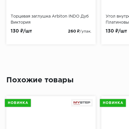
Торцевая заглушка Arbiton INDO Дуб
Подложка Изолон 2 мм
Пленка Alpine Floor
Пороги Arbiton Дуб Темный
Угол внутр
Подложка-
Гидропаро
Скотч мет
Виктория
гидропароизоляционная blue 200 mic
Платиновы
mic
STOP
130 ₽/шт
35 ₽/м2
134 ₽/м2
549 ₽/шт
130 ₽/шт
95 ₽/м2
85 ₽/м2
120 ₽/шт
1 340 ₽
260 ₽
/упак.
/упак.
Похожие товары
НОВИНКА
НОВИНКА