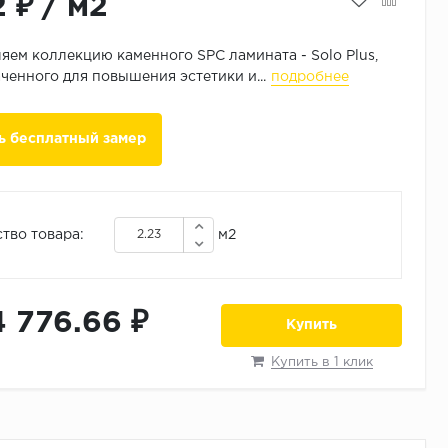
2 ₽
/
м2
яем коллекцию каменного SPC ламината - Solo Plus,
ченного для повышения эстетики и...
подробнее
ь бесплатный замер
тво товара:
м2
4 776.66 ₽
Купить
Купить в 1 клик