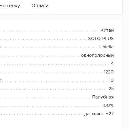
 монтажу
Оплата
 функциональности.
Китай
SOLO PLUS
илых и коммерческих помещений. Поверхность
спускается до пола).
я
Uniclic
м и износу. Кроме того, плитка водостойкая и за
 и т.д.)
однополосный
подверженных влаге.
ть необходимое количество плинтуса.
4
тым выбором.
1220
т.
10
интуса)
25
Палубная
100%
да, макс. +27
 к поверхности.