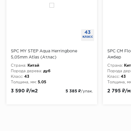
43
класс
SPC MY STEP Aqua Herringbone
SPC CM Flo
5,05mm Atlas (Атлас)
Амбер
Страна:
Китай
Страна:
Кит
Порода дерева:
дуб
Порода дер
Класс:
43
Класс:
43
Толщина, мм:
5.05
Толщина, мм
3 590 ₽/м2
2 795 ₽/м
5 385 ₽
/упак.