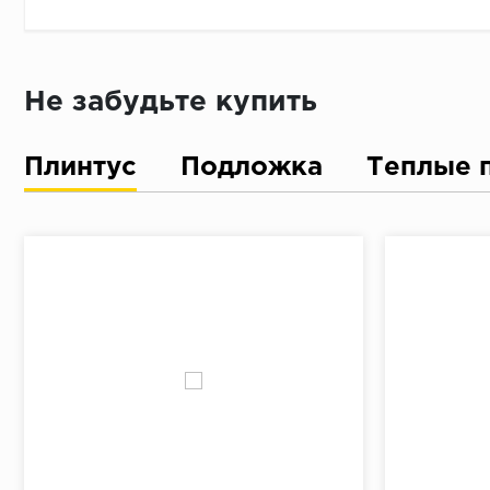
По длине 
От перво
Простави
Не забудьте купить
В отметк
Приложит
Плинтус
Подложка
Теплые 
Просверл
При помо