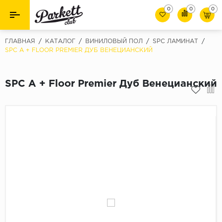
0
0
0
Назад
Назад
ГЛАВНАЯ
/
КАТАЛОГ
/
ВИНИЛОВЫЙ ПОЛ
/
SPC ЛАМИНАТ
/
SPC A + FLOOR PREMIER ДУБ ВЕНЕЦИАНСКИЙ
Класс
Ламинат
32 класс
SPC A + Floor Premier Дуб Венецианский
Паркет
33 класс
Виниловый пол (SPC/ПВХ)
34 класс
Толшина
Инженерная доска
8мм
Материалы для укладки
10мм
Плинтус
12мм
Фаска
Пороги
С фаской
Подложка под паркет и ламинат