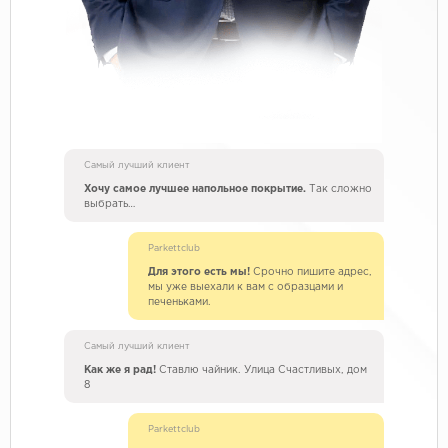
Самый лучший клиент
Хочу самое лучшее напольное покрытие.
Так сложно
выбрать…
Parkettclub
Для этого есть мы!
Срочно пишите адрес,
мы уже выехали к вам с образцами и
печеньками.
Самый лучший клиент
Как же я рад!
Ставлю чайник. Улица Счастливых, дом
8
Parkettclub