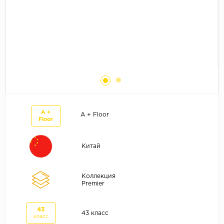
Без фаски
Фурнитура для плинтуса
Бренды
MY STEP
MY FLOOR
ROOMS
KRONOPOL
BINYL PRO
A +
A + Floor
JOSS BEAUMONT
Floor
KASTAMONU
Китай
MOST FLOORING
CLIX FLOOR
Коллекция
SWISS KRONO
Premier
TIMBER
43
ABERHOF
43 класс
класс