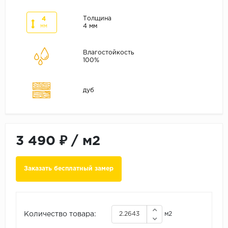
ALPINE FLOOR
ARTEO
Толщина
4
4 мм
мм
KRONOTEX
Влагостойкость
Страна
100%
Бельгия
Германия
дуб
Китай
Польша
Россия
3 490 ₽
/
м2
Франция
Заказать бесплатный замер
Порода
Дуб
Каштан
Количество товара:
м2
Клен