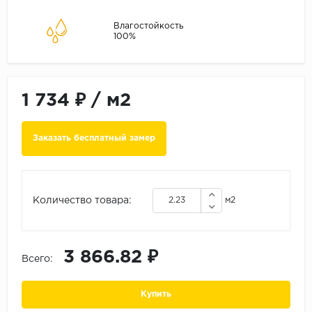
ALPINE FLOOR
ARTEO
Влагостойкость
100%
KRONOTEX
Страна
Бельгия
1 734 ₽
/
м2
Германия
Заказать бесплатный замер
Китай
Польша
Россия
Количество товара:
м2
Франция
Порода
3 866.82 ₽
Дуб
Всего:
Каштан
Купить
Клен