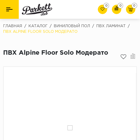
0
0
0
Назад
Назад
ГЛАВНАЯ
/
КАТАЛОГ
/
ВИНИЛОВЫЙ ПОЛ
/
ПВХ ЛАМИНАТ
/
ПВХ ALPINE FLOOR SOLO МОДЕРАТО
Класс
Ламинат
32 класс
ПВХ Alpine Floor Solo Модерато
Паркет
33 класс
Виниловый пол (SPC/ПВХ)
34 класс
Толшина
Инженерная доска
8мм
Материалы для укладки
10мм
Плинтус
12мм
Фаска
Пороги
С фаской
Подложка под паркет и ламинат