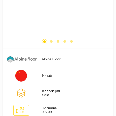
Без фаски
Фурнитура для плинтуса
Бренды
MY STEP
MY FLOOR
ROOMS
KRONOPOL
BINYL PRO
Alpine Floor
JOSS BEAUMONT
KASTAMONU
Китай
MOST FLOORING
CLIX FLOOR
Коллекция
SWISS KRONO
Solo
TIMBER
Толщина
3.5
ABERHOF
3.5 мм
мм