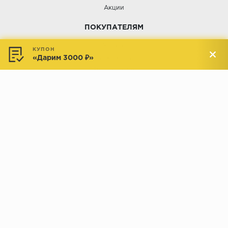
Акции
ПОКУПАТЕЛЯМ
Услуги
КУПОН
«Дарим 3000 ₽»
Доставка и оплата
Обмен и возврат
Новости
АДРЕСА МАГАЗИНОВ:
Менделеева, 137, ТЦ «Радуга»
Менделеева, 158, ТВК «ВДНХ-
секция М16
Дом»
секция 1В6
Индустриальное шоссе, 44/1,
Комсомольская, 112, ТВК
ТВК «РАДУГА ЭКСПО»
«ДОМПРОДОМ»
секция 1В3
секция 1-27