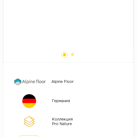
Без фаски
Фурнитура для плинтуса
Бренды
MY STEP
MY FLOOR
ROOMS
KRONOPOL
BINYL PRO
JOSS BEAUMONT
KASTAMONU
Alpine Floor
MOST FLOORING
CLIX FLOOR
Германия
SWISS KRONO
TIMBER
Коллекция
Pro Nature
ABERHOF