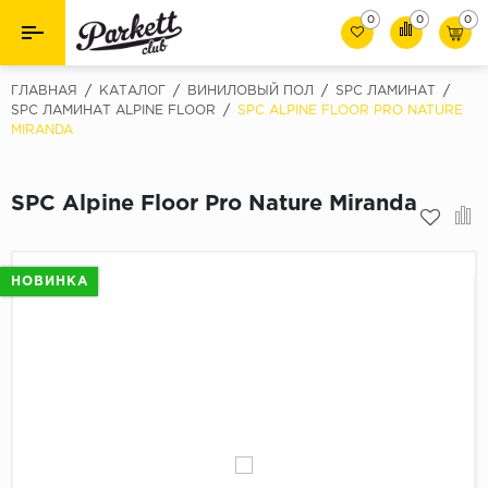
0
0
0
Назад
Назад
ГЛАВНАЯ
/
КАТАЛОГ
/
ВИНИЛОВЫЙ ПОЛ
/
SPC ЛАМИНАТ
/
SPC ЛАМИНАТ ALPINE FLOOR
/
SPC ALPINE FLOOR PRO NATURE
MIRANDA
Класс
Ламинат
32 класс
Паркет
SPC Alpine Floor Pro Nature Miranda
33 класс
Виниловый пол (SPC/ПВХ)
34 класс
Толшина
Инженерная доска
НОВИНКА
8мм
Материалы для укладки
10мм
Плинтус
12мм
Фаска
Пороги
С фаской
Подложка под паркет и ламинат