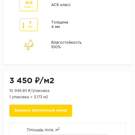
ALPINE FLOOR
AC6
AC6 класс
класс
ARTEO
KRONOTEX
Толщина
4
4 мм
мм
Страна
Бельгия
Влагостойкость
100%
Германия
Китай
Польша
Россия
3 450 ₽/м2
Франция
10 946.85 ₽/упаковка
1 упаковка = 3.173 м2
Порода
Дуб
Заказать бесплатный замер
Каштан
Клен
2
Площадь пола, м