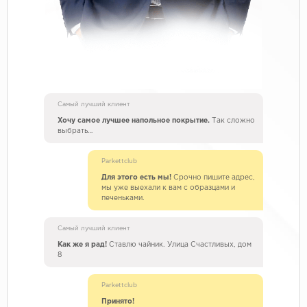
Самый лучший клиент
Хочу самое лучшее напольное покрытие.
Так сложно
выбрать…
Parkettclub
Для этого есть мы!
Срочно пишите адрес,
мы уже выехали к вам с образцами и
печеньками.
Самый лучший клиент
Как же я рад!
Ставлю чайник. Улица Счастливых, дом
8
Parkettclub
Принято!