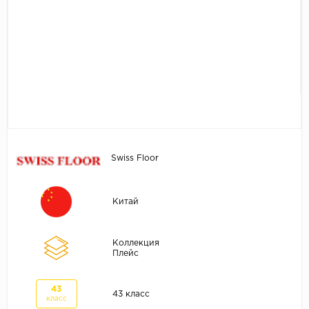
Без фаски
Фурнитура для плинтуса
Бренды
MY STEP
MY FLOOR
ROOMS
KRONOPOL
BINYL PRO
Swiss Floor
JOSS BEAUMONT
KASTAMONU
Китай
MOST FLOORING
CLIX FLOOR
Коллекция
SWISS KRONO
Плейс
TIMBER
43
ABERHOF
43 класс
класс