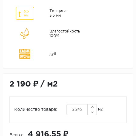
ALPINE FLOOR
ARTEO
Толщина
3.5
3.5 мм
мм
KRONOTEX
Влагостойкость
Страна
100%
Бельгия
Германия
дуб
Китай
Польша
Россия
2 190 ₽
/
м2
Франция
Порода
Количество товара:
м2
Дуб
Каштан
Клен
4 916.55 ₽
Всего: