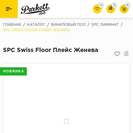
0
0
0
Назад
Назад
ГЛАВНАЯ
/
КАТАЛОГ
/
ВИНИЛОВЫЙ ПОЛ
/
SPC ЛАМИНАТ
/
SPC SWISS FLOOR ПЛЕЙС ЖЕНЕВА
Класс
Ламинат
32 класс
SPC Swiss Floor Плейс Женева
Паркет
33 класс
Виниловый пол (SPC/ПВХ)
34 класс
НОВИНКА
Толшина
Инженерная доска
8мм
Материалы для укладки
10мм
Плинтус
12мм
Фаска
Пороги
С фаской
Подложка под паркет и ламинат