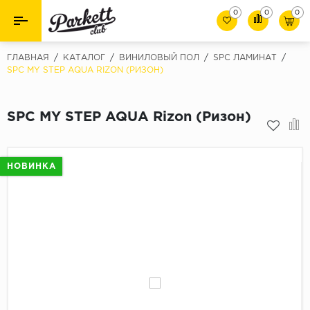
0
0
0
Назад
Назад
ГЛАВНАЯ
/
КАТАЛОГ
/
ВИНИЛОВЫЙ ПОЛ
/
SPC ЛАМИНАТ
/
SPC MY STEP AQUA RIZON (РИЗОН)
Класс
Ламинат
32 класс
SPC MY STEP AQUA Rizon (Ризон)
Паркет
33 класс
Виниловый пол (SPC/ПВХ)
34 класс
НОВИНКА
Толшина
Инженерная доска
8мм
Материалы для укладки
10мм
Плинтус
12мм
Фаска
Пороги
С фаской
Подложка под паркет и ламинат