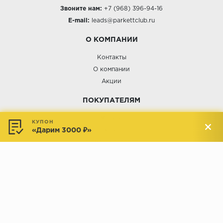
Звоните нам:
+7 (968) 396-94-16
E-mail:
leads@parkettclub.ru
О КОМПАНИИ
Контакты
О компании
Акции
ПОКУПАТЕЛЯМ
Услуги
КУПОН
«Дарим 3000 ₽»
Доставка и оплата
Обмен и возврат
Новости
АДРЕСА МАГАЗИНОВ:
Менделеева, 137, ТЦ «Радуга»
Менделеева, 158, ТВК «ВДНХ-
секция М16
Дом»
секция 1В6