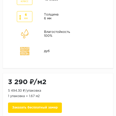
ALPINE FLOOR
класс
ARTEO
Толщина
6
KRONOTEX
6 мм
мм
Страна
Влагостойкость
100%
Бельгия
Германия
дуб
Китай
Польша
Россия
Франция
3 290 ₽/м2
Порода
5 494.30 ₽/упаковка
Дуб
1 упаковка = 1.67 м2
Каштан
Заказать бесплатный замер
Клен