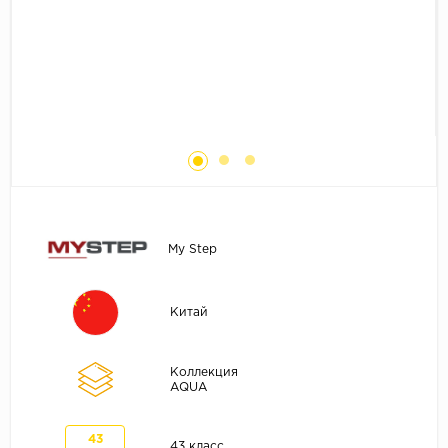
Без фаски
Фурнитура для плинтуса
Бренды
MY STEP
MY FLOOR
ROOMS
KRONOPOL
BINYL PRO
JOSS BEAUMONT
My Step
KASTAMONU
MOST FLOORING
Китай
CLIX FLOOR
SWISS KRONO
Коллекция
AQUA
TIMBER
ABERHOF
43
43 класс