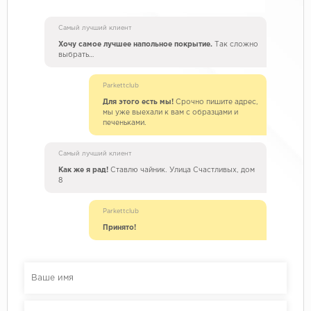
Самый лучший клиент
Хочу самое лучшее напольное покрытие.
Так сложно
выбрать…
Parkettclub
Для этого есть мы!
Срочно пишите адрес,
мы уже выехали к вам с образцами и
печеньками.
Самый лучший клиент
Как же я рад!
Ставлю чайник. Улица Счастливых, дом
8
Parkettclub
Принято!